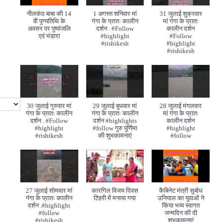
नीलकंठ बाबा की 14
1 अगस्त शनिवार मां
31 जुलाई शुक्रवार
वी पुण्यतिथि के
गंगा के प्रातः कालीन
मां गंगा के प्रातः
अवसर पर पुष्पांजलि
दर्शन . #Follow
कालीन दर्शन
एवं भंडारा
#highlight
#Follow
#rishikesh
#highlight
#rishikesh
30 जुलाई गुरुवार मां
29 जुलाई बुधवार मां
28 जुलाई मंगलवार
गंगा के प्रातः कालीन
गंगा के प्रातः कालीन
मां गंगा के प्रातः
दर्शन . #Follow
दर्शन #highlights
कालीन दर्शन
#highlight
#follow गुरु पूर्णिमा
#highlight
#rishikesh
की शुभकामनाएं
#follow
27 जुलाई सोमवार मां
कारगिल विजय दिवस
कैबिनेट मंत्री सुबोध
गंगा के प्रातः कालीन
टिहरी में मनाया गया
उनियाल का युवाओं ने
दर्शन .#highlight
किया भव्य स्वागत
#follow
जन्मदिन की दी
#rishikesh
शुभकामनाएं