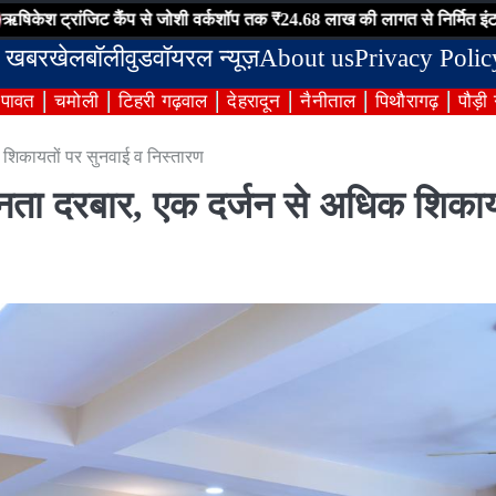
जिट कैंप से जोशी वर्कशॉप तक ₹24.68 लाख की लागत से निर्मित इंटरलॉकिंग सड़क 
 खबर
खेल
बॉलीवुड
वॉयरल न्यूज़
About us
Privacy Polic
ंपावत
चमोली
टिहरी गढ़वाल
देहरादून
नैनीताल
पिथौरागढ़
पौड़ी
शिकायतों पर सुनवाई व निस्तारण
नता दरबार, एक दर्जन से अधिक शिकाय