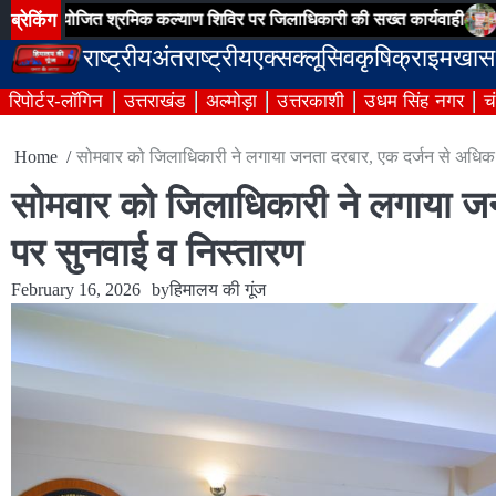
Skip
ब्रेकिंग
त श्रमिक कल्याण शिविर पर जिलाधिकारी की सख्त कार्यवाही
ऋषिकेश ट्रां
to
राष्ट्रीय
अंतराष्ट्रीय
एक्सक्लूसिव
कृषि
क्राइम
खास
content
रिपोर्टर-लॉगिन
उत्तराखंड
अल्मोड़ा
उत्तरकाशी
उधम सिंह नगर
च
Home
सोमवार को जिलाधिकारी ने लगाया जनता दरबार, एक दर्जन से अधिक 
सोमवार को जिलाधिकारी ने लगाया ज
पर सुनवाई व निस्तारण
February 16, 2026
by
हिमालय की गूंज