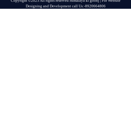
Copyright ©2025 All rights reserved Himalaya ki goonj | For Website
Designing and Development call Us:-8920664806