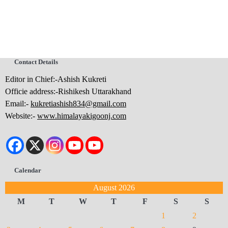
Contact Details
Editor in Chief:-Ashish Kukreti
Officie address:-Rishikesh Uttarakhand
Email:-
kukretiashish834@gmail.com
Website:-
www.himalayakigoonj.com
Calendar
August 2026
M
T
W
T
F
S
S
1
2