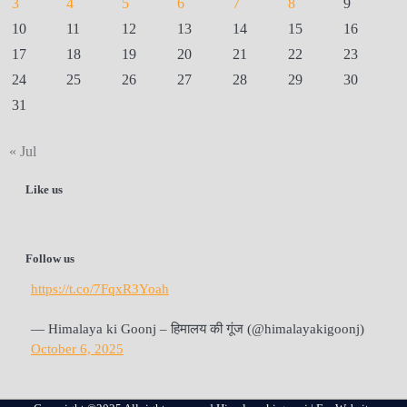
3
4
5
6
7
8
9
10
11
12
13
14
15
16
17
18
19
20
21
22
23
24
25
26
27
28
29
30
31
« Jul
Like us
Follow us
https://t.co/7FqxR3Yoah
— Himalaya ki Goonj – हिमालय की गूंज (@himalayakigoonj)
October 6, 2025