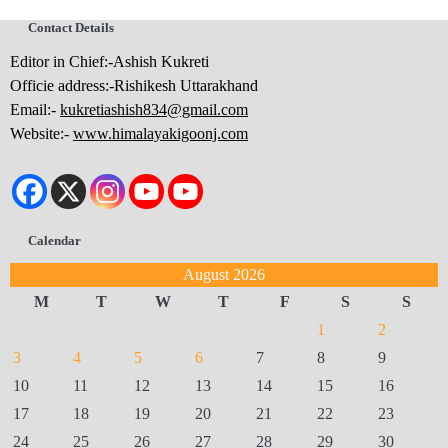
Contact Details
Editor in Chief:-Ashish Kukreti
Officie address:-Rishikesh Uttarakhand
Email:-
kukretiashish834@gmail.com
Website:-
www.himalayakigoonj.com
Calendar
August 2026
M
T
W
T
F
S
S
1
2
3
4
5
6
7
8
9
10
11
12
13
14
15
16
17
18
19
20
21
22
23
24
25
26
27
28
29
30