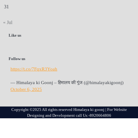
31
« Jul
Like us
Follow us
https://t.co/7FqxR3Yoah
— Himalaya ki Goonj – हिमालय की गूंज (@himalayakigoonj)
October 6, 2025
Copyright ©2025 All rights reserved Himalaya ki goonj | For Website
Designing and Development call Us:-8920664806