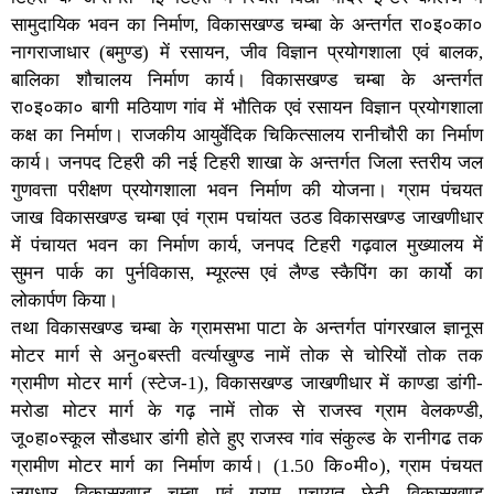
सामुदायिक भवन का निर्माण, विकासखण्ड चम्बा के अन्तर्गत रा०इ०का०
नागराजाधार (बमुण्ड) में रसायन, जीव विज्ञान प्रयोगशाला एवं बालक,
बालिका शौचालय निर्माण कार्य। विकासखण्ड चम्बा के अन्तर्गत
रा०इ०का० बागी मठियाण गांव में भौतिक एवं रसायन विज्ञान प्रयोगशाला
कक्ष का निर्माण। राजकीय आयुर्वेदिक चिकित्सालय रानीचौरी का निर्माण
कार्य। जनपद टिहरी की नई टिहरी शाखा के अन्तर्गत जिला स्तरीय जल
गुणवत्ता परीक्षण प्रयोगशाला भवन निर्माण की योजना। ग्राम पंचयत
जाख विकासखण्ड चम्बा एवं ग्राम पचांयत उठड विकासखण्ड जाखणीधार
में पंचायत भवन का निर्माण कार्य, जनपद टिहरी गढ़वाल मुख्यालय में
सुमन पार्क का पुर्नविकास, म्यूरल्स एवं लैण्ड स्कैपिंग का कार्यो का
लोकार्पण किया।
तथा विकासखण्ड चम्बा के ग्रामसभा पाटा के अन्तर्गत पांगरखाल ज्ञानूस
मोटर मार्ग से अनु०बस्ती वर्त्याखुण्ड नामें तोक से चोरियों तोक तक
ग्रामीण मोटर मार्ग (स्टेज-1), विकासखण्ड जाखणीधार में काण्डा डांगी-
मरोडा मोटर मार्ग के गढ़ नामें तोक से राजस्व ग्राम वेलकण्डी,
जू०हा०स्कूल सौडधार डांगी होते हुए राजस्व गांव संकुल्ड के रानीगढ तक
ग्रामीण मोटर मार्ग का निर्माण कार्य। (1.50 कि०मी०), ग्राम पंचयत
जगधार विकासखण्ड चम्बा एवं ग्राम पचायत छेटी विकासखण्ड