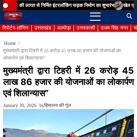
Skip
गत से निर्मित इंटरलॉकिंग सड़क निर्माण का शुभारंभ
खेल प्रतिभाओं को मिलेग
to
content
रिपोर्टर-लॉगिन
उत्तराखंड
अल्मोड़ा
उत्तरकाशी
उधम सिंह नगर
च
Home
मुख्यमंत्री द्वारा टिहरी में 26 करोड़ 45 लाख 86 हजार की योजनाओं का
लोकार्पण एवं शिलान्यास”
मुख्यमंत्री द्वारा टिहरी में 26 करोड़ 45
लाख 86 हजार की योजनाओं का लोकार्पण
एवं शिलान्यास”
January 30, 2026
by
हिमालय की गूंज