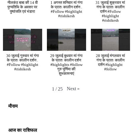
नीलकंठ बाबा की 14 वी
1 अगस्त शनिवार मां गंगा
31 जुलाई शुक्रवार मां
पुण्यतिथि के अवसर पर
के प्रातः कालीन दर्शन .
गंगा के प्रातः कालीन
पुष्पांजलि एवं भंडारा
#Follow #highlight
दर्शन #Follow
#rishikesh
#highlight
#rishikesh
30 जुलाई गुरुवार मां गंगा
29 जुलाई बुधवार मां गंगा
28 जुलाई मंगलवार मां
के प्रातः कालीन दर्शन .
के प्रातः कालीन दर्शन
गंगा के प्रातः कालीन
#Follow #highlight
#highlights #follow
दर्शन #highlight
#rishikesh
गुरु पूर्णिमा की
#follow
शुभकामनाएं
Next
»
1
/
25
मौसम
आज का राशिफल