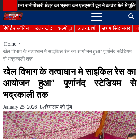
Skip
 रानीपोखरी क्षेत्र का भ्रमण कर एसएसपी दून ने कावंड मेले में पुलिस व्यवस्थाओ
to
content
रिपोर्टर-लॉगिन
उत्तराखंड
अल्मोड़ा
उत्तरकाशी
उधम सिंह नगर
च
Home
खेल विभाग के तत्वाधान मे साइकिल रेस का आयोजन हुआ” पूर्णानंद स्टेडियम
से भद्रकाली तक
खेल विभाग के तत्वाधान मे साइकिल रेस का
आयोजन हुआ” पूर्णानंद स्टेडियम से
भद्रकाली तक
January 25, 2026
by
हिमालय की गूंज