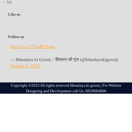
« Jul
Like us
Follow us
https://t.co/7FqxR3Yoah
— Himalaya ki Goonj – हिमालय की गूंज (@himalayakigoonj)
October 6, 2025
Copyright ©2025 All rights reserved Himalaya ki goonj | For Website
Designing and Development call Us:-8920664806