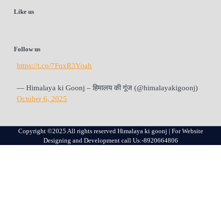
Like us
Follow us
https://t.co/7FqxR3Yoah
— Himalaya ki Goonj – हिमालय की गूंज (@himalayakigoonj)
October 6, 2025
Copyright ©2025 All rights reserved Himalaya ki goonj | For Website
Designing and Development call Us:-8920664806