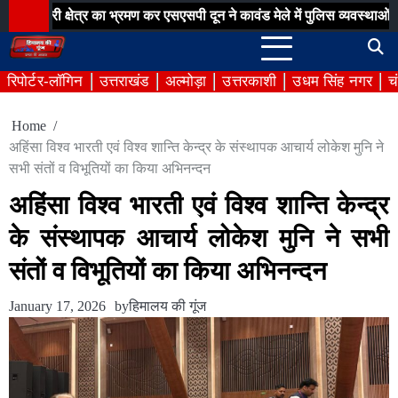
Skip
षेत्र का भ्रमण कर एसएसपी दून ने कावंड मेले में पुलिस व्यवस्थाओं का लिया जा
to
content
रिपोर्टर-लॉगिन
उत्तराखंड
अल्मोड़ा
उत्तरकाशी
उधम सिंह नगर
च
Home
अहिंसा विश्व भारती एवं विश्व शान्ति केन्द्र के संस्थापक आचार्य लोकेश मुनि ने
सभी संतों व विभूतियों का किया अभिनन्दन
अहिंसा विश्व भारती एवं विश्व शान्ति केन्द्र
के संस्थापक आचार्य लोकेश मुनि ने सभी
संतों व विभूतियों का किया अभिनन्दन
January 17, 2026
by
हिमालय की गूंज