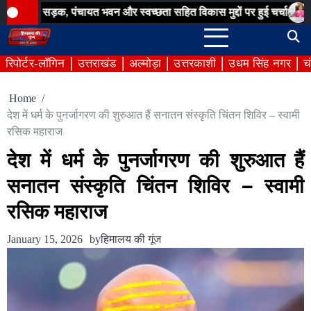
Skip
क, पंचायत भवन और स्वच्छता सहित विकास मुद्दों पर हुई चर्चा
बिना अनुमति 
to
content
रिपोर्टर-लॉगिन
उत्तराखंड
अल्मोड़ा
उत्तरकाशी
उधम सिंह नगर
च
Home
देश में धर्म के पुनर्जागरण की शुरुआत हैं सनातन संस्कृति चिंतन शिविर – स्वामी
रसिक महाराज
देश में धर्म के पुनर्जागरण की शुरुआत हैं
सनातन संस्कृति चिंतन शिविर – स्वामी
रसिक महाराज
January 15, 2026
by
हिमालय की गूंज