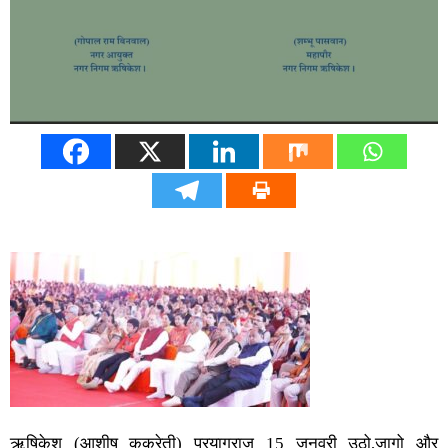
ऋषिकेश (आशीष कुकरेती) प्रयागराज 15 जनवरी उठो,जागो और