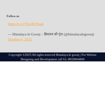
Follow us
https://t.co/7FqxR3Yoah
— Himalaya ki Goonj – हिमालय की गूंज (@himalayakigoonj)
October 6, 2025
Copyright ©2025 All rights reserved Himalaya ki goonj | For Website
Designing and Development call Us:-8920664806