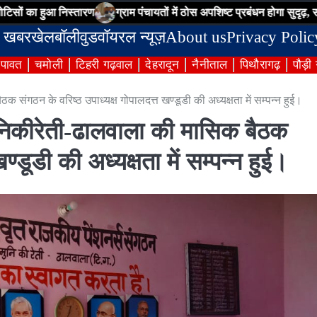
 निस्तारण
ग्राम पंचायतों में ठोस अपशिष्ट प्रबंधन होगा सुदृढ़, सीडीओ ने अधि
 खबर
खेल
बॉलीवुड
वॉयरल न्यूज़
About us
Privacy Polic
ंपावत
चमोली
टिहरी गढ़वाल
देहरादून
नैनीताल
पिथौरागढ़
पौड़ी
क संगठन के वरिष्ठ उपाध्यक्ष गोपालदत्त खण्डूडी की अध्यक्षता में सम्पन्न हुई।
मुनिकीरेती-ढालवाला की मासिक बैठक
ण्डूडी की अध्यक्षता में सम्पन्न हुई।