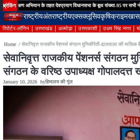
Skip
ब्रेकिंग
ण अभियान के तहत देवप्रयाग विधानसभा के बूथ संख्या-95 पर सभी नोटिसों का हुआ
to
राष्ट्रीय
अंतराष्ट्रीय
एक्सक्लूसिव
कृषि
क्राइम
खास
content
रिपोर्टर-लॉगिन
उत्तराखंड
अल्मोड़ा
उत्तरकाशी
उधम सिंह नगर
च
Home
सेवानिवृत्त राजकीय पेंशनर्स संगठन मुनिकीरेती-ढालवाला की मासिक बैठ
सेवानिवृत्त राजकीय पेंशनर्स संगठन 
संगठन के वरिष्ठ उपाध्यक्ष गोपालदत्त ख
January 10, 2026
by
हिमालय की गूंज