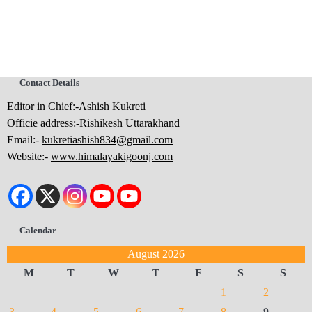
Contact Details
Editor in Chief:-Ashish Kukreti
Officie address:-Rishikesh Uttarakhand
Email:-
kukretiashish834@gmail.com
Website:-
www.himalayakigoonj.com
Calendar
August 2026
M
T
W
T
F
S
S
1
2
3
4
5
6
7
8
9