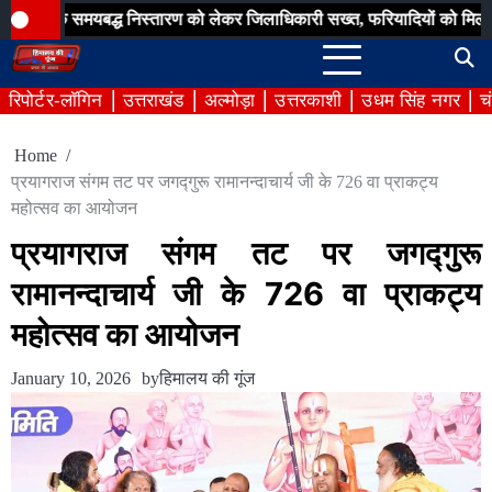
Skip
यबद्ध निस्तारण को लेकर जिलाधिकारी सख्त, फरियादियों को मिली त्वरित राहत
to
content
रिपोर्टर-लॉगिन
उत्तराखंड
अल्मोड़ा
उत्तरकाशी
उधम सिंह नगर
च
Home
प्रयागराज संगम तट पर जगद्गुरू रामानन्दाचार्य जी के 726 वा प्राकट्य
महोत्सव का आयोजन
प्रयागराज संगम तट पर जगद्गुरू
रामानन्दाचार्य जी के 726 वा प्राकट्य
महोत्सव का आयोजन
January 10, 2026
by
हिमालय की गूंज