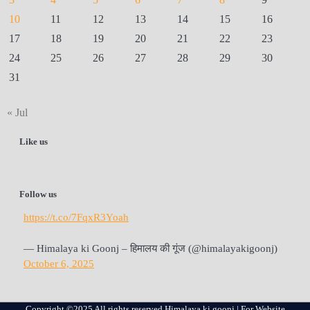
10
11
12
13
14
15
16
17
18
19
20
21
22
23
24
25
26
27
28
29
30
31
« Jul
Like us
Follow us
https://t.co/7FqxR3Yoah
— Himalaya ki Goonj – हिमालय की गूंज (@himalayakigoonj)
October 6, 2025
Copyright ©2025 All rights reserved Himalaya ki goonj | For Website