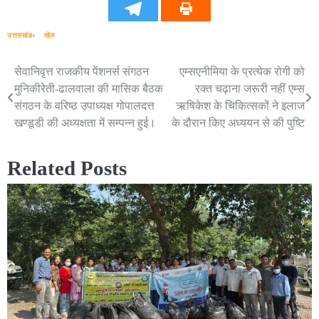
उत्तराखंड
खेल
सेवानिवृत्त राजकीय पेंशनर्स संगठन
एम्सएनीमिया के प्रत्येक रोगी को
Post
मुनिकीरेती-ढालवाला की मासिक बैठक
रक्त चढ़ाना जरूरी नहीं एम्स
navigation
संगठन के वरिष्ठ उपाध्यक्ष गोपालदत्त
ऋषिकेश के चिकित्सकों ने इलाज
खण्डूडी की अध्यक्षता में सम्पन्न हुई।
के दौरान किए अध्ययन से की पुष्टि
Related Posts