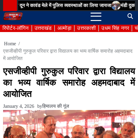
Skip
वंड मेले में पुलिस व्यवस्थाओं का लिया जायजा
मंडी दुकानों के आवंटन में अ
to
content
रिपोर्टर-लॉगिन
उत्तराखंड
अल्मोड़ा
उत्तरकाशी
उधम सिंह नगर
च
Home
एसजीव्हीपी गुरुकुल परिवार द्वारा विद्यालय का भव्य वार्षिक समारोह अहमदाबाद
में आयोजित
एसजीव्हीपी गुरुकुल परिवार द्वारा विद्यालय
का भव्य वार्षिक समारोह अहमदाबाद में
आयोजित
January 4, 2026
by
हिमालय की गूंज