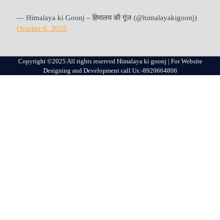
— Himalaya ki Goonj – हिमालय की गूंज (@himalayakigoonj)
October 6, 2025
Copyright ©2025 All rights reserved Himalaya ki goonj | For Website
Designing and Development call Us:-8920664806