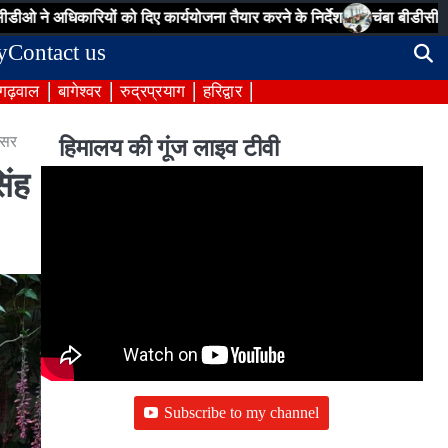
रियों को दिए कार्ययोजना तैयार करने के निर्देश
चंबा बीडीसी बैठक: पेयजल, सड़
y
Contact us
 गढ़वाल
बागेश्वर
रुद्रप्रयाग
हरिद्वार
्रसर
हिमालय की गूंज लाइव टीवी
िंह
Subscribe to my channel