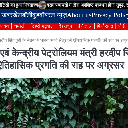
िस्तारण
ग्राम पंचायतों में ठोस अपशिष्ट प्रबंधन होगा सुदृढ़, सीडीओ ने अधिका
 खबर
खेल
बॉलीवुड
वॉयरल न्यूज़
About us
Privacy Polic
ंपावत
चमोली
टिहरी गढ़वाल
देहरादून
नैनीताल
पिथौरागढ़
पौड़ी
री हरदीप सिंह पुरी के नेतृत्व में भारत ऊर्जा क्षेत्र की ऐतिहासिक प्रगति की राह पर अग
न एवं केन्द्रीय पेट्रोलियम मंत्री हरदीप स
र की ऐतिहासिक प्रगति की राह पर अग्रसर