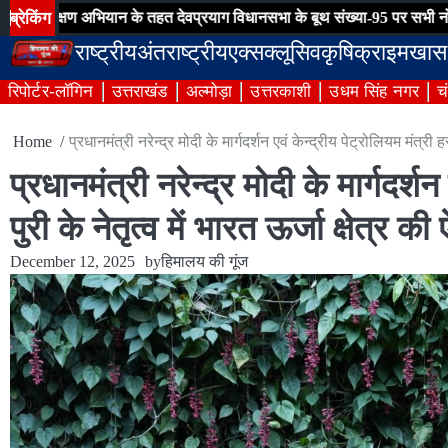
Skip
ब्रेकिंग
अभियान के तहत देवप्रयाग विधानसभा के बूथ संख्या-95 पर सभी नोटिसों का हुआ न
to
राष्ट्रीय
अंतराष्ट्रीय
एक्सक्लूसिव
कृषि
क्राइम
खास
content
रिपोर्टर-लॉगिन
उत्तराखंड
अल्मोड़ा
उत्तरकाशी
उधम सिंह नगर
च
Home
प्रधानमंत्री नरेन्द्र मोदी के मार्गदर्शन एवं केन्द्रीय पेट्रोलियम मंत्
प्रधानमंत्री नरेन्द्र मोदी के मार्गदर्श
पुरी के नेतृत्व में भारत ऊर्जा क्षेत्
December 12, 2025
by
हिमालय की गूंज