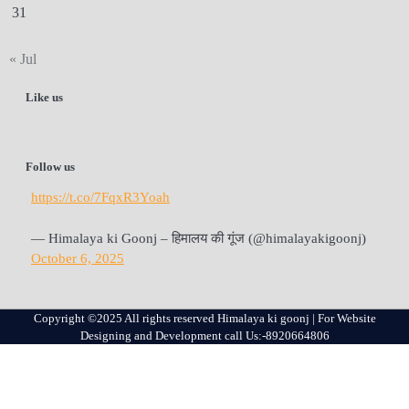
31
« Jul
Like us
Follow us
https://t.co/7FqxR3Yoah
— Himalaya ki Goonj – हिमालय की गूंज (@himalayakigoonj)
October 6, 2025
Copyright ©2025 All rights reserved Himalaya ki goonj | For Website
Designing and Development call Us:-8920664806