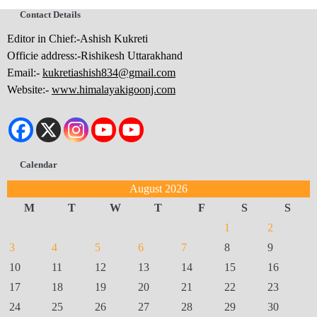
Contact Details
Editor in Chief:-Ashish Kukreti
Officie address:-Rishikesh Uttarakhand
Email:-
kukretiashish834@gmail.com
Website:-
www.himalayakigoonj.com
Calendar
August 2026
M
T
W
T
F
S
S
1
2
3
4
5
6
7
8
9
10
11
12
13
14
15
16
17
18
19
20
21
22
23
24
25
26
27
28
29
30