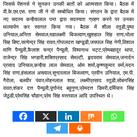
जिससे पेंशनर्स ने सुनकर उनकी बातों को आत्मसात किया। बैठक में
वी.के.एम.एस. राणा जी ने भी सम्बोधित किया। संगठन के द्वारा बैठक में
नए सदस्य कन्हैयालाल पन्त द्वारा सदस्यता ग्रहण करने पर उनका
माल्यार्पण कर स्वागत किया गया। बैठक में शीला रतूडी,पुष्पा
उनियाल,अनिता सेमवाल,महालक्ष्मी बिजल्वाण,खुशहाल सिंह राणा,भोला
सिह बिष्ट,सत्येन्द्र सिंह रावत,गोपालदत्त खण्डूडी,जयपाल सिह नेगी,विशाल
माणि पैन्यूली,कैलाश चन्द्र पैन्यूली, विश्वनाथ भट्ट,प्रेमबहादुर थापा,
राजेन्द्र सिंह भण्डारी,शक्तिप्रसाद सेमल्टी, हृदयराम सेमवाल,जनार्दन
प्रसाद उनियाल,कन्हैया लाल सेमवाल, ओम शर्मा,कृष्णकुमार वर्मा,मदन
सिंह राणा,हंसलाल असवाल,सुन्दरलाल बिजल्वाण, प्रवीन उनियाल, एम.पी.
गैरोला, बलवीर पंवार,मोहनलाल शाह, लक्ष्मीप्रसाद रतूडी,सोबनसिंह
रावत,शंकर दत्त पैन्यूली,पूर्णानंद बहुगुणा,प्रेमदत्त डिमरी,दर्मियान सिंह
जेठूडी,प्रेमसिंह चौहान,प्रेम सिंह मस्तवाल आदि उपस्थित थे।