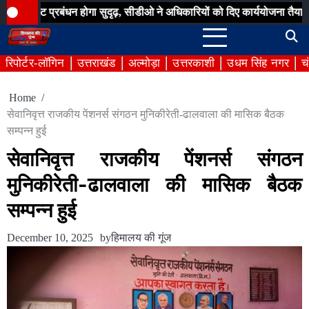
Skip
 प्रबंधन होगा सुदृढ़, सीडीओ ने अधिकारियों को दिए कार्ययोजना तैयार करने के निर्द
to
content
रिपोर्टर-लॉगिन
उत्तराखंड
अल्मोड़ा
उत्तरकाशी
उधम सिंह नगर
च
Home
सेवानिवृत्त राजकीय पेंशनर्स संगठन मुनिकीरेती-ढालवाला की मासिक बैठक
सम्पन्न हुई
सेवानिवृत्त राजकीय पेंशनर्स संगठन
मुनिकीरेती-ढालवाला की मासिक बैठक
सम्पन्न हुई
December 10, 2025
by
हिमालय की गूंज