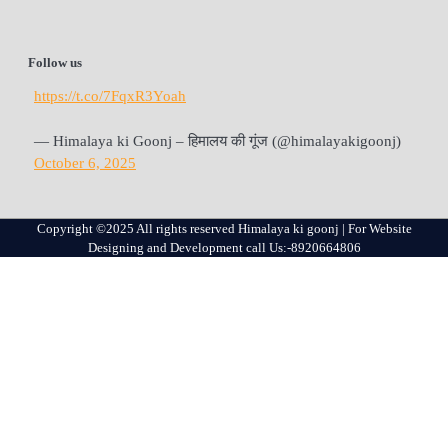
Follow us
https://t.co/7FqxR3Yoah
— Himalaya ki Goonj – हिमालय की गूंज (@himalayakigoonj)
October 6, 2025
Copyright ©2025 All rights reserved Himalaya ki goonj | For Website
Designing and Development call Us:-8920664806