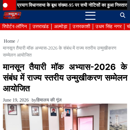
Skip
्रयाग विधानसभा के बूथ संख्या-95 पर सभी नोटिसों का हुआ निस्तारण
ग्राम प
to
content
रिपोर्टर-लॉगिन
उत्तराखंड
अल्मोड़ा
उत्तरकाशी
उधम सिंह नगर
च
Home
मानसून तैयारी मॉक अभ्यास-2026 के संबंध में राज्य स्तरीय उन्मुखीकरण
सम्मेलन आयोजित
मानसून तैयारी मॉक अभ्यास-2026 के
संबंध में राज्य स्तरीय उन्मुखीकरण सम्मेलन
आयोजित
June 19, 2026
by
हिमालय की गूंज