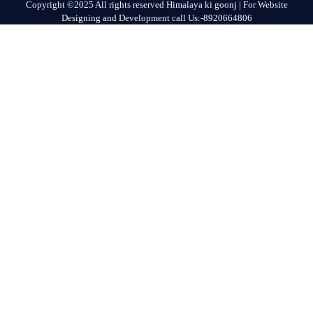
Copyright ©2025 All rights reserved Himalaya ki goonj | For Website
Designing and Development call Us:-8920664806