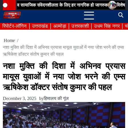
Skip
न व सामाजिक संवेदनशीलता के लिए हर नागरिक हो जागरुक
विशेष गहन पुनरीक्ष
to
content
रिपोर्टर-लॉगिन
उत्तराखंड
अल्मोड़ा
उत्तरकाशी
उधम सिंह नगर
च
Home
नशा मुक्ति की दिशा में अभिनव प्रयास मायूस युवाओं में नया जोश भरने की एम्स
ऋषिकेश डॉक्टर संतोष कुमार की पहल
नशा मुक्ति की दिशा में अभिनव प्रयास
मायूस युवाओं में नया जोश भरने की एम्स
ऋषिकेश डॉक्टर संतोष कुमार की पहल
December 3, 2025
by
हिमालय की गूंज