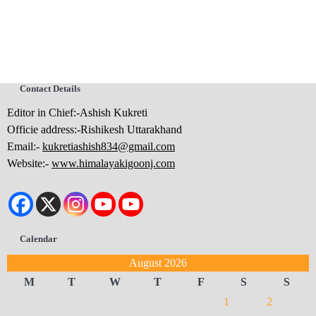
Contact Details
Editor in Chief:-Ashish Kukreti
Officie address:-Rishikesh Uttarakhand
Email:-
kukretiashish834@gmail.com
Website:-
www.himalayakigoonj.com
Calendar
August 2026
M
T
W
T
F
S
S
1
2