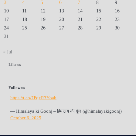
3
4
5
6
7
8
9
10
11
12
13
14
15
16
17
18
19
20
21
22
23
24
25
26
27
28
29
30
31
« Jul
Like us
Follow us
https://t.co/7FqxR3Yoah
— Himalaya ki Goonj – हिमालय की गूंज (@himalayakigoonj)
October 6, 2025