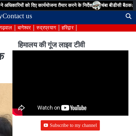
ं को दिए कार्ययोजना तैयार करने के निर्देश
चंबा बीडीसी बैठक: पेयजल, सड़क, 
y
Contact us
 गढ़वाल
बागेश्वर
रुद्रप्रयाग
हरिद्वार
हिमालय की गूंज लाइव टीवी
िक
Subscribe to my channel