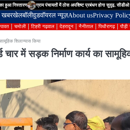
ारण
ग्राम पंचायतों में ठोस अपशिष्ट प्रबंधन होगा सुदृढ़, सीडीओ ने अधिकारियो
 खबर
खेल
बॉलीवुड
वॉयरल न्यूज़
About us
Privacy Polic
ंपावत
चमोली
टिहरी गढ़वाल
देहरादून
नैनीताल
पिथौरागढ़
पौड़ी
का सामूहिक शिलान्यास किया
 चार में सड़क निर्माण कार्य का सामूह