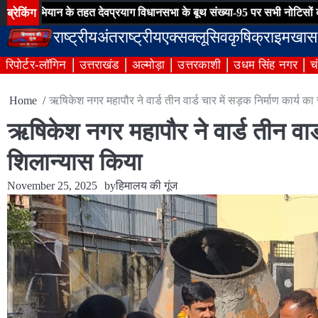
Skip
ब्रेकिंग
ान के तहत देवप्रयाग विधानसभा के बूथ संख्या-95 पर सभी नोटिसों का हुआ निस्त
to
राष्ट्रीय
अंतराष्ट्रीय
एक्सक्लूसिव
कृषि
क्राइम
खास
content
रिपोर्टर-लॉगिन
उत्तराखंड
अल्मोड़ा
उत्तरकाशी
उधम सिंह नगर
च
Home
ऋषिकेश नगर महापौर ने वार्ड तीन वार्ड चार में सड़क निर्माण कार्य 
ऋषिकेश नगर महापौर ने वार्ड तीन वार्ड
शिलान्यास किया
November 25, 2025
by
हिमालय की गूंज