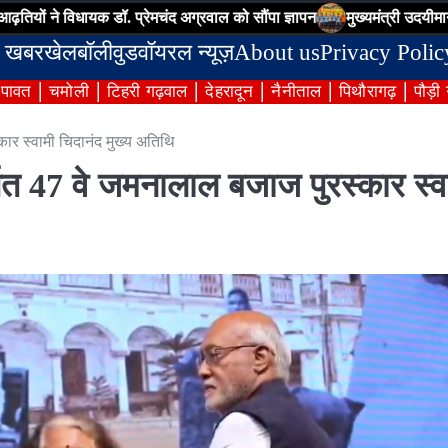
धायक डॉ. प्रेमचंद अग्रवाल को सौंपा ज्ञापन
मुख्यमंत्री उदयीमान खिलाड़ी योज
 खबर
खेल
बॉलीवुड
वॉयरल न्यूज़
About us
Privacy Polic
ंपावत
चमोली
टिहरी गढ़वाल
देहरादून
नैनीताल
पिथौरागढ़
पौड़ी
्कार स्वामी चिदानंद मुख्य अतिथि
र्पित 47 वे जमनालाल बजाज पुरस्कार स्व