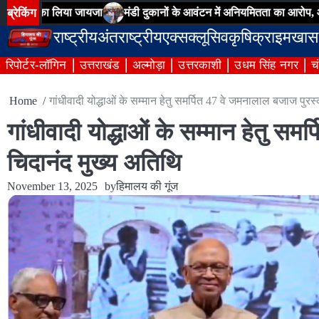
Skip
ब्रेकिंग
ा लिया जायजा
मंडी दुकानों के आवंटन में अनियमितता का आरोप, आढ़तियों ने वि
to
राष्ट्रीय
अंतराष्ट्रीय
एक्सक्लूसिव
कृषि
क्राइम
खास
content
रिपोर्टर-लॉगिन
उत्तराखंड
अल्मोड़ा
उत्तरकाशी
उधम सिंह नगर
च
Home
गांधीवादी योद्धाओं के सम्मान हेतु समर्पित 47 वे जमनालाल बजाज पुरस
गांधीवादी योद्धाओं के सम्मान हेतु सम
चिदानंद मुख्य अतिथि
November 13, 2025
by
हिमालय की गूंज