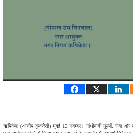
ऋषिकेश (आशीष कुकरेती) मुंबई 13 नवम्बर। गांधीवादी मूल्यों, सेवा और