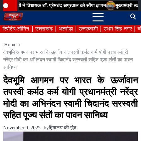
Skip
विधायक डॉ. प्रेमचंद अग्रवाल को सौंपा ज्ञापन
मुख्यमंत्री उदयीमान खिलाड़ी य
to
content
रिपोर्टर-लॉगिन
उत्तराखंड
अल्मोड़ा
उत्तरकाशी
उधम सिंह नगर
च
Home
देवभूमि आगमन पर भारत के ऊर्जावान तपस्वी कर्मठ कर्म योगी प्रधानमंत्री
नरेंद्र मोदी का अभिनंदन स्वामी चिदानंद सरस्वती सहित पूज्य संतों का पावन
सानिध्य
देवभूमि आगमन पर भारत के ऊर्जावान
तपस्वी कर्मठ कर्म योगी प्रधानमंत्री नरेंद्र
मोदी का अभिनंदन स्वामी चिदानंद सरस्वती
सहित पूज्य संतों का पावन सानिध्य
November 9, 2025
by
हिमालय की गूंज