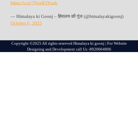
https://t.co/7FqxR3Yoah
— Himalaya ki Goonj – हिमालय की गूंज (@himalayakigoonj)
October 6, 2025
Copyright ©2025 All rights reserved Himalaya ki goonj | For Website
Designing and Development call Us:-8920664806