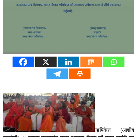
ऋषिकेश (आशीष