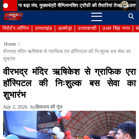
Skip
ड़ा मंच, मुख्यमंत्री चैम्पियनशिप ट्रॉफी की तैयारियां तेज
उत्तराखण्ड राज्य
to
content
रिपोर्टर-लॉगिन
उत्तराखंड
अल्मोड़ा
उत्तरकाशी
उधम सिंह नगर
च
Home
वीरभद्र मंदिर ऋषिकेश से ग्राफिक एरा हॉस्पिटल की निःशुल्क बस सेवा का
शुभारंभ
वीरभद्र मंदिर ऋषिकेश से ग्राफिक एरा
हॉस्पिटल की निःशुल्क बस सेवा का
शुभारंभ
July 2, 2026
by
हिमालय की गूंज