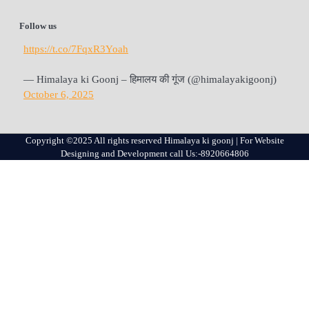
Follow us
https://t.co/7FqxR3Yoah
— Himalaya ki Goonj – हिमालय की गूंज (@himalayakigoonj)
October 6, 2025
Copyright ©2025 All rights reserved Himalaya ki goonj | For Website
Designing and Development call Us:-8920664806