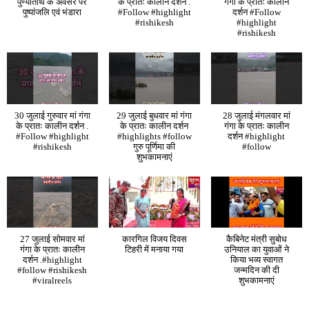
पुण्यतिथि के अवसर पर
के प्रातः कालीन दर्शन .
गंगा के प्रातः कालीन
पुष्पांजलि एवं भंडारा
#Follow #highlight
दर्शन #Follow
#rishikesh
#highlight
#rishikesh
30 जुलाई गुरुवार मां गंगा
29 जुलाई बुधवार मां गंगा
28 जुलाई मंगलवार मां
के प्रातः कालीन दर्शन .
के प्रातः कालीन दर्शन
गंगा के प्रातः कालीन
#Follow #highlight
#highlights #follow
दर्शन #highlight
#rishikesh
गुरु पूर्णिमा की
#follow
शुभकामनाएं
27 जुलाई सोमवार मां
कारगिल विजय दिवस
कैबिनेट मंत्री सुबोध
गंगा के प्रातः कालीन
टिहरी में मनाया गया
उनियाल का युवाओं ने
दर्शन .#highlight
किया भव्य स्वागत
#follow #rishikesh
जन्मदिन की दी
#viralreels
शुभकामनाएं