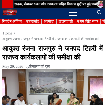
Skip
क, पंचायत भवन और स्वच्छता सहित विकास मुद्दों पर हुई चर्चा
बिना अनुमति 
to
content
रिपोर्टर-लॉगिन
उत्तराखंड
अल्मोड़ा
उत्तरकाशी
उधम सिंह नगर
च
Home
आयुक्त रंजना राजगुरु ने जनपद टिहरी में राजस्व कार्यकलापों की समीक्षा की
आयुक्त रंजना राजगुरु ने जनपद टिहरी में
राजस्व कार्यकलापों की समीक्षा की
May 29, 2026
by
हिमालय की गूंज