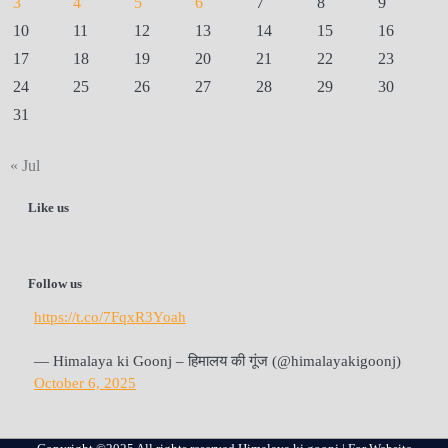
3
4
5
6
7
8
9
10
11
12
13
14
15
16
17
18
19
20
21
22
23
24
25
26
27
28
29
30
31
« Jul
Like us
Follow us
https://t.co/7FqxR3Yoah
— Himalaya ki Goonj – हिमालय की गूंज (@himalayakigoonj)
October 6, 2025