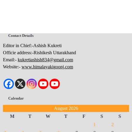
Contact Details
Editor in Chief:-Ashish Kukreti
Officie address:-Rishikesh Uttarakhand
Email:-
kukretiashish834@gmail.com
Website:-
www.himalayakigoonj.com
Calendar
August 2026
M
T
W
T
F
S
S
1
2