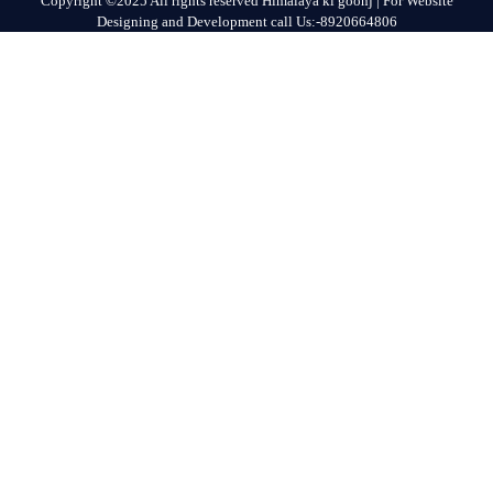
Copyright ©2025 All rights reserved Himalaya ki goonj | For Website
Designing and Development call Us:-8920664806