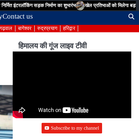
किंग सड़क निर्माण का शुभारंभ
खेल प्रतिभाओं को मिलेगा बड़ा मंच, मुख्यमंत्र
y
Contact us
 गढ़वाल
बागेश्वर
रुद्रप्रयाग
हरिद्वार
हिमालय की गूंज लाइव टीवी
Subscribe to my channel