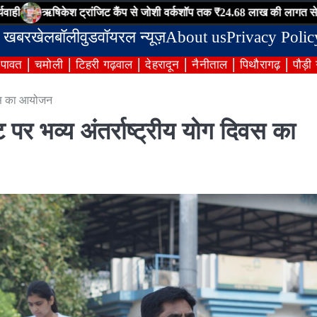
केश ट्रांजिट कैंप से जोशी वर्कशॉप तक ₹24.68 लाख की लागत से निर्मित इंटरलॉ
 खबर
खेल
बॉलीवुड
वॉयरल न्यूज़
About us
Privacy Polic
ंपावत
चमोली
टिहरी गढ़वाल
देहरादून
नैनीताल
पिथौरागढ़
पौड़ी
दिवस का आयोजन
 पर भव्य अंतर्राष्ट्रीय योग दिवस का