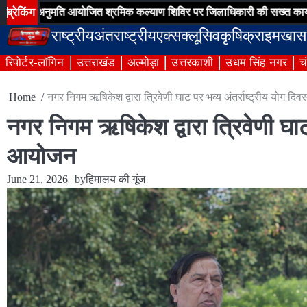
Skip
ब्रेकिंग
मति आयोजित श्रमिक कल्याण शिविर पर जिलाधिकारी की सख्त कार्यवाही
ऋषि
to
राष्ट्रीय
अंतराष्ट्रीय
एक्सक्लूसिव
कृषि
क्राइम
खास
content
रिपोर्टर-लॉगिन
उत्तराखंड
अल्मोड़ा
उत्तरकाशी
उधम सिंह नगर
च
Home
नगर निगम ऋषिकेश द्वारा त्रिवेणी घाट पर भव्य अंतर्राष्ट्रीय योग 
नगर निगम ऋषिकेश द्वारा त्रिवेणी घाट
आयोजन
June 21, 2026
by
हिमालय की गूंज