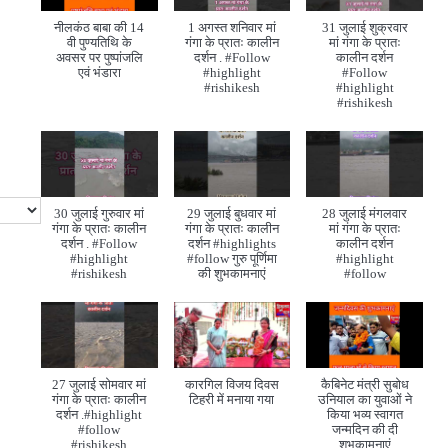
नीलकंठ बाबा की 14
1 अगस्त शनिवार मां
31 जुलाई शुक्रवार
वी पुण्यतिथि के
गंगा के प्रातः कालीन
मां गंगा के प्रातः
अवसर पर पुष्पांजलि
दर्शन . #Follow
कालीन दर्शन
एवं भंडारा
#highlight
#Follow
#rishikesh
#highlight
#rishikesh
30 जुलाई गुरुवार मां
29 जुलाई बुधवार मां
28 जुलाई मंगलवार
गंगा के प्रातः कालीन
गंगा के प्रातः कालीन
मां गंगा के प्रातः
दर्शन . #Follow
दर्शन #highlights
कालीन दर्शन
#highlight
#follow गुरु पूर्णिमा
#highlight
#rishikesh
की शुभकामनाएं
#follow
27 जुलाई सोमवार मां
कारगिल विजय दिवस
कैबिनेट मंत्री सुबोध
गंगा के प्रातः कालीन
टिहरी में मनाया गया
उनियाल का युवाओं ने
दर्शन .#highlight
किया भव्य स्वागत
#follow
जन्मदिन की दी
#rishikesh
शुभकामनाएं