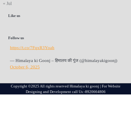
« Jul
Like us
Follow us
https://t.co/7FqxR3Yoah
— Himalaya ki Goonj – हिमालय की गूंज (@himalayakigoonj)
October 6, 2025
Copyright ©2025 All rights reserved Himalaya ki goonj | For Website
Designing and Development call Us:-8920664806