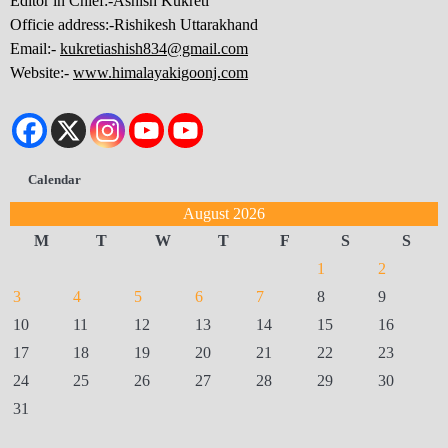
Editor in Chief:-Ashish Kukreti
Officie address:-Rishikesh Uttarakhand
Email:-
kukretiashish834@gmail.com
Website:-
www.himalayakigoonj.com
Calendar
August 2026
M
T
W
T
F
S
S
1
2
3
4
5
6
7
8
9
10
11
12
13
14
15
16
17
18
19
20
21
22
23
24
25
26
27
28
29
30
31