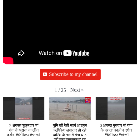
Subscribe to my channel
Next
»
1
/
25
7 अगस्त शुक्रवार मां
मुनि की रेती स्वर्ग आश्रम
6 अगस्त गुरुवार मां गंगा
गंगा के प्रातः कालीन
ऋषिकेश लगातार हो रही
के प्रातः कालीन दर्शन
दर्शन .#follow #viral
बारिश के चलते गंगा घाट
.#follow #viral
पूरी तरह जलमग्न हो गए