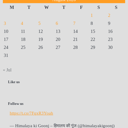
M
T
W
T
F
S
S
1
2
3
4
5
6
7
8
9
10
11
12
13
14
15
16
17
18
19
20
21
22
23
24
25
26
27
28
29
30
31
« Jul
Like us
Follow us
https://t.co/7FqxR3Yoah
— Himalaya ki Goonj – हिमालय की गूंज (@himalayakigoonj)