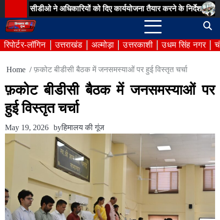
Skip
, सीडीओ ने अधिकारियों को दिए कार्ययोजना तैयार करने के निर्देश
चंबा बीडीसी 
to
content
रिपोर्टर-लॉगिन
उत्तराखंड
अल्मोड़ा
उत्तरकाशी
उधम सिंह नगर
च
Home
फ़कोट बीडीसी बैठक में जनसमस्याओं पर हुई विस्तृत चर्चा
फ़कोट बीडीसी बैठक में जनसमस्याओं पर
हुई विस्तृत चर्चा
May 19, 2026
by
हिमालय की गूंज