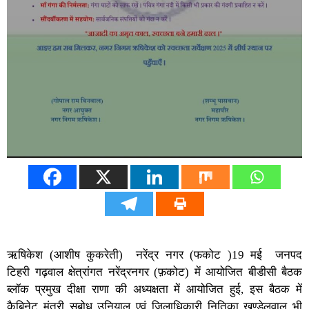
ऋषिकेश (आशीष कुकरेती) नरेंद्र नगर (फकोट )19 मई जनपद
टिहरी गढ़वाल क्षेत्रांगत नरेंद्रनगर (फ़कोट) में आयोजित बीडीसी बैठक
ब्लॉक प्रमुख दीक्षा राणा की अध्यक्षता में आयोजित हुई, इस बैठक में
कैबिनेट मंत्री सुबोध उनियाल एवं जिलाधिकारी नितिका खण्डेलवाल भी