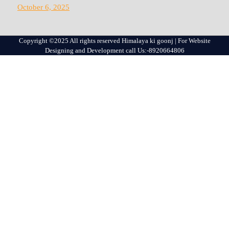
October 6, 2025
Copyright ©2025 All rights reserved Himalaya ki goonj | For Website
Designing and Development call Us:-8920664806