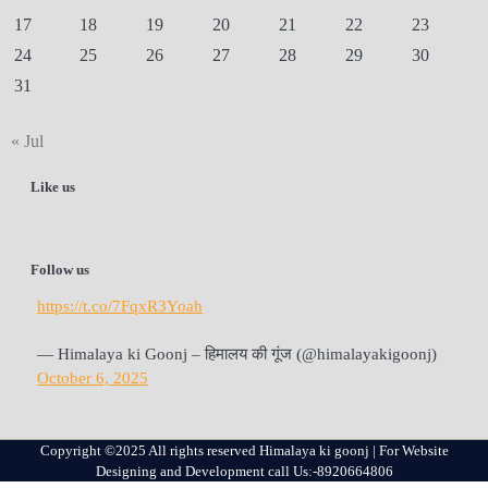
17
18
19
20
21
22
23
24
25
26
27
28
29
30
31
« Jul
Like us
Follow us
https://t.co/7FqxR3Yoah
— Himalaya ki Goonj – हिमालय की गूंज (@himalayakigoonj)
October 6, 2025
Copyright ©2025 All rights reserved Himalaya ki goonj | For Website
Designing and Development call Us:-8920664806