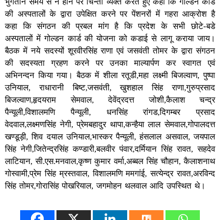
भुगतान समय से न होने पर चिन्ता व्यक्त करते हुए कहा कि गोल्डन कार्ड
की अस्पतालों के द्वारा उपेक्षित करने पर पेंशनरों में गहरा आक्रोश है
कहा कि संगठन की प्रबल मांग है कि प्रदेश के सभी छोटे-बडे
अस्पतालों में गोल्डन कार्ड की योजना को कडाई से लागू कराया जाय।
बैठक में नये सदस्यों शूरवीरसिंह राणा एवं जसवंती तोमर के द्वारा संगठन
की सदस्यता ग्रहण करने पर उनका माल्यार्पण कर स्वागत एवं
अभिनन्दन किया गया। बैठक में शीला रतूडी,महा लक्ष्मी बिजल्वाण, पुष्पा
उनियाल, राधारानी बिष्ट,जसवंती, खुशहाल सिंह राणा,गुरुप्रसाद
बिजल्वाण,हृदयराम सेमवाल, देवेंद्रदत्त जोशी,कैलाश चन्द्र
पैन्यूली,विशालमणि पैन्यूली, धनसिंह रांगड,दिगम्बर प्रसाद
वेदवाल,लक्ष्मणसिंह नेगी, प्रेमबहादुर थापा,कन्हैया लाल सेमवाल,गोपालदत्त
खण्डूड़ी, शिव दयाल उनियाल,भास्कर पैन्यूली, हंसलाल असवाल, जयपाल
सिंह नेगी,जितेन्द्रसिंह कण्डारी,बलवीर पंवार,दर्मियान सिंह रावत, सहदेव
लाटियान, सी.एस.मनवाल,कृष्ण कुमार वर्मा,अब्बल सिंह चौहान, कैलाशनाथ
गोस्वामी,प्रेम सिंह म्रस्तवाल, विशालमणि ममगांई, सत्येन्द्र रावत,अरविन्द
सिंह तोमर,गोरासिंह पोखरियाल, जगमोहन थलवाल आदि उपस्थित थे।