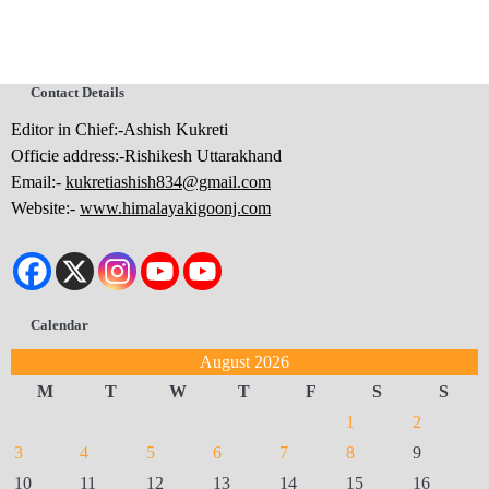
Contact Details
Editor in Chief:-Ashish Kukreti
Officie address:-Rishikesh Uttarakhand
Email:-
kukretiashish834@gmail.com
Website:-
www.himalayakigoonj.com
Calendar
August 2026
M
T
W
T
F
S
S
1
2
3
4
5
6
7
8
9
10
11
12
13
14
15
16