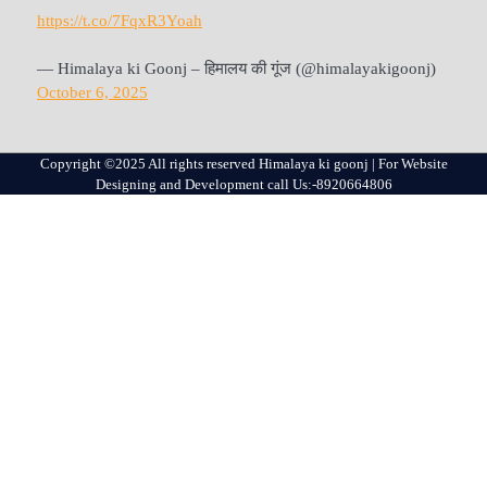
https://t.co/7FqxR3Yoah
— Himalaya ki Goonj – हिमालय की गूंज (@himalayakigoonj)
October 6, 2025
Copyright ©2025 All rights reserved Himalaya ki goonj | For Website
Designing and Development call Us:-8920664806