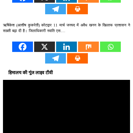
ऋषिकेश (आशीष कुकरेती) कोटद्वार 11 मार्च जनपद में अवैध खनन के खिलाफ प्रशासन ने
सख़्ती बढ़ा दी है। जिलाधिकारी स्वाति एस.…
हिमालय की गूंज लाइव टीवी