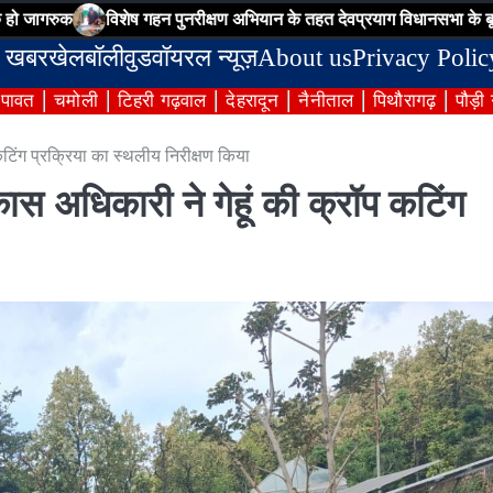
विशेष गहन पुनरीक्षण अभियान के तहत देवप्रयाग विधानसभा के बूथ संख्या-95
 खबर
खेल
बॉलीवुड
वॉयरल न्यूज़
About us
Privacy Polic
ंपावत
चमोली
टिहरी गढ़वाल
देहरादून
नैनीताल
पिथौरागढ़
पौड़ी
 कटिंग प्रक्रिया का स्थलीय निरीक्षण किया
िकास अधिकारी ने गेहूं की क्रॉप कटिंग