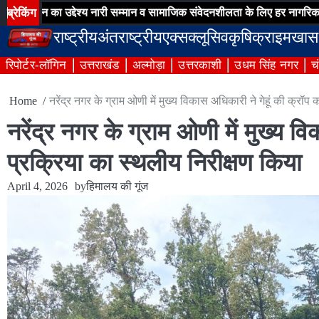
Skip
ब्रेकिंग
का उद्देश्य नारी सम्मान व सामाजिक संवेदनशीलता के लिए हर नागरिक हो जागरुक
to
राष्ट्रीय
अंतराष्ट्रीय
एक्सक्लूसिव
कृषि
क्राइम
खास
content
रिपोर्टर-लॉगिन
उत्तराखंड
अल्मोड़ा
उत्तरकाशी
उधम सिंह नगर
च
Home
नरेंद्र नगर के ग्राम ओणी में मुख्य विकास अधिकारी ने गेहूं की क्रॉप
नरेंद्र नगर के ग्राम ओणी में मुख्य व
प्रक्रिया का स्थलीय निरीक्षण किया
April 4, 2026
by
हिमालय की गूंज