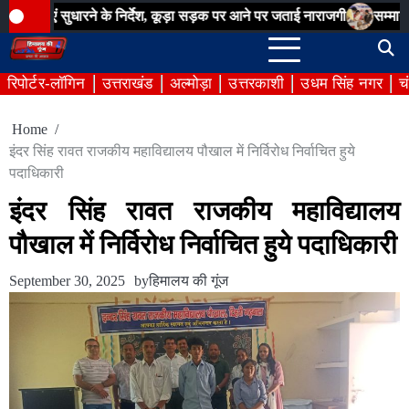
Skip
 सुधारने के निर्देश, कूड़ा सड़क पर आने पर जताई नाराजगी
सम्मान सेतु अभिया
to
content
रिपोर्टर-लॉगिन
उत्तराखंड
अल्मोड़ा
उत्तरकाशी
उधम सिंह नगर
च
Home
इंदर सिंह रावत राजकीय महाविद्यालय पौखाल में निर्विरोध निर्वाचित हुये
पदाधिकारी
इंदर सिंह रावत राजकीय महाविद्यालय
पौखाल में निर्विरोध निर्वाचित हुये पदाधिकारी
September 30, 2025
by
हिमालय की गूंज