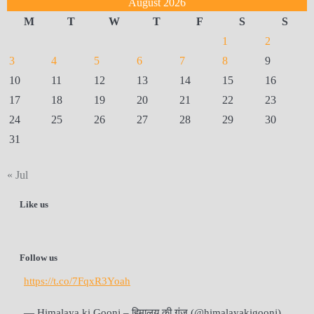
August 2026
M
T
W
T
F
S
S
1
2
3
4
5
6
7
8
9
10
11
12
13
14
15
16
17
18
19
20
21
22
23
24
25
26
27
28
29
30
31
« Jul
Like us
Follow us
https://t.co/7FqxR3Yoah
— Himalaya ki Goonj – हिमालय की गूंज (@himalayakigoonj)