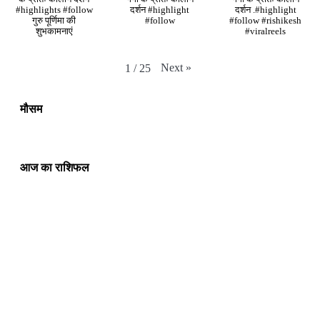
#highlights #follow
दर्शन #highlight
दर्शन .#highlight
गुरु पूर्णिमा की
#follow
#follow #rishikesh
शुभकामनाएं
#viralreels
Next
»
1
/
25
मौसम
आज का राशिफल