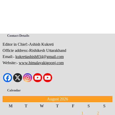
Contact Details
Editor in Chief:-Ashish Kukreti
Officie address:-Rishikesh Uttarakhand
Email:-
kukretiashish834@gmail.com
Website:-
www.himalayakigoonj.com
Calendar
August 2026
M
T
W
T
F
S
S
1
2