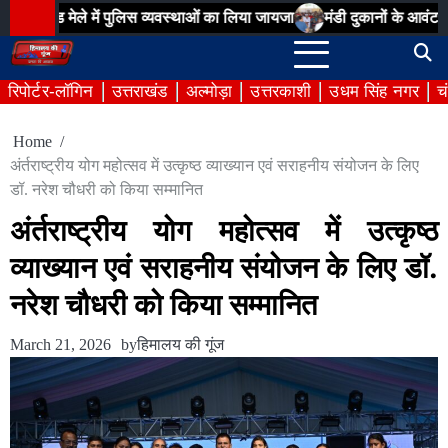
Skip
ले में पुलिस व्यवस्थाओं का लिया जायजा
मंडी दुकानों के आवंटन में अनियमित
to
content
रिपोर्टर-लॉगिन
उत्तराखंड
अल्मोड़ा
उत्तरकाशी
उधम सिंह नगर
च
Home
अंर्तराष्ट्रीय योग महोत्सव में उत्कृष्ठ व्याख्यान एवं सराहनीय संयोजन के लिए
डॉ. नरेश चौधरी को किया सम्मानित
अंर्तराष्ट्रीय योग महोत्सव में उत्कृष्ठ
व्याख्यान एवं सराहनीय संयोजन के लिए डॉ.
नरेश चौधरी को किया सम्मानित
March 21, 2026
by
हिमालय की गूंज