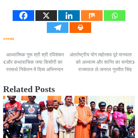
उत्तराखंड
आध्यात्मिक गुरू श्री श्री रविशंकर
अंतर्राष्ट्रीय योग महोत्सव पूरे मानवता
Post
और कथावाचिक जया किशोरी का
को अध्यात्म और शान्ति का सन्देश
navigation
परमार्थ निकेतन में दिव्य अभिनन्दन
राज्यपाल ले.जनरल गुरमीत सिंह
Related Posts