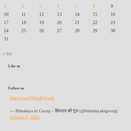
3
4
5
6
7
8
9
10
11
12
13
14
15
16
17
18
19
20
21
22
23
24
25
26
27
28
29
30
31
« Jul
Like us
Follow us
https://t.co/7FqxR3Yoah
— Himalaya ki Goonj – हिमालय की गूंज (@himalayakigoonj)
October 6, 2025