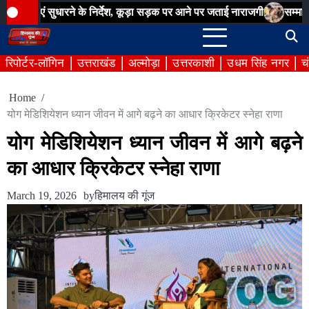
Skip
सुधारने के निर्देश, कूड़ा सड़क पर आने पर जताई नाराजगी
सम्मान सेतु अभियान
to
content
रिपोर्टर-लॉगिन
उत्तराखंड
अल्मोड़ा
उत्तरकाशी
उधम सिंह नगर
च
Home
योग मेडिशियेशन ध्यान जीवन में आगे बढ़ने का आधार क्रिकेटर स्नेहा राणा
योग मेडिशियेशन ध्यान जीवन में आगे बढ़ने
का आधार क्रिकेटर स्नेहा राणा
March 19, 2026
by
हिमालय की गूंज