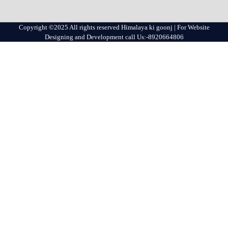
Copyright ©2025 All rights reserved Himalaya ki goonj | For Website
Designing and Development call Us:-8920664806