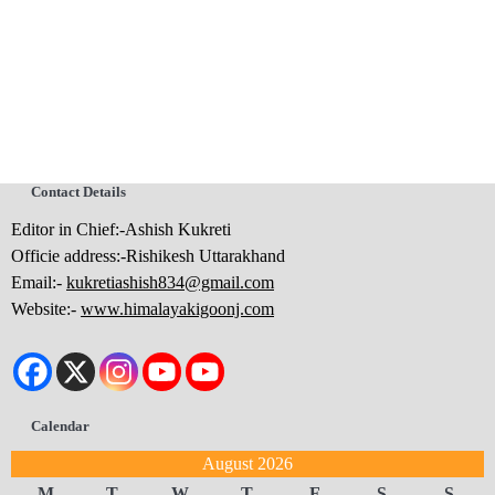
Contact Details
Editor in Chief:-Ashish Kukreti
Officie address:-Rishikesh Uttarakhand
Email:-
kukretiashish834@gmail.com
Website:-
www.himalayakigoonj.com
Calendar
August 2026
M
T
W
T
F
S
S