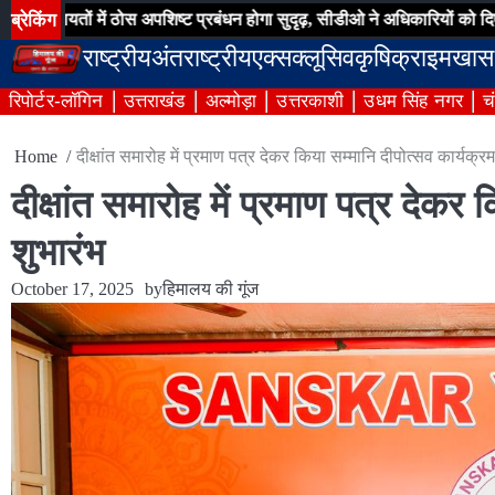
Skip
ब्रेकिंग
ों में ठोस अपशिष्ट प्रबंधन होगा सुदृढ़, सीडीओ ने अधिकारियों को दिए कार्ययोजना त
to
राष्ट्रीय
अंतराष्ट्रीय
एक्सक्लूसिव
कृषि
क्राइम
खास
content
रिपोर्टर-लॉगिन
उत्तराखंड
अल्मोड़ा
उत्तरकाशी
उधम सिंह नगर
च
Home
दीक्षांत समारोह में प्रमाण पत्र देकर किया सम्मानि दीपोत्सव कार्यक्र
दीक्षांत समारोह में प्रमाण पत्र देकर
शुभारंभ
October 17, 2025
by
हिमालय की गूंज