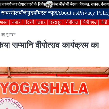
ैयार करने के निर्देश
चंबा बीडीसी बैठक: पेयजल, सड़क, पंचायत भवन और स्वच्छ
 खबर
खेल
बॉलीवुड
वॉयरल न्यूज़
About us
Privacy Polic
ंपावत
चमोली
टिहरी गढ़वाल
देहरादून
नैनीताल
पिथौरागढ़
पौड़ी
म का शुभारंभ
 किया सम्मानि दीपोत्सव कार्यक्रम का