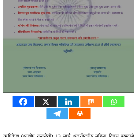
ऋषिकेश (आशीष कुकरेती) 13 मार्च अंतर्राष्ट्रीय महिला दिवस पखवाड़े