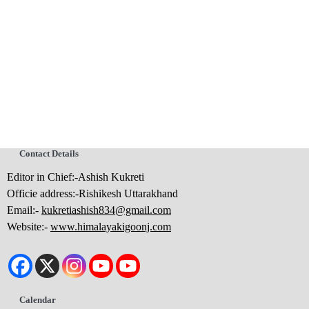
Contact Details
Editor in Chief:-Ashish Kukreti
Officie address:-Rishikesh Uttarakhand
Email:-
kukretiashish834@gmail.com
Website:-
www.himalayakigoonj.com
Calendar