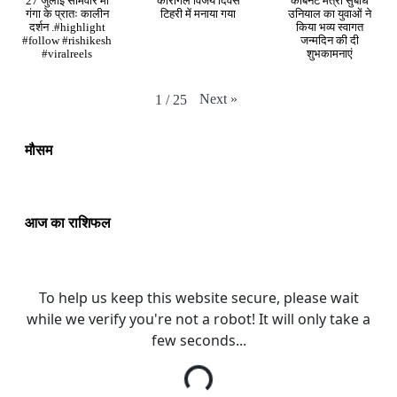
27 जुलाई सोमवार मां
कारगिल विजय दिवस
कैबिनेट मंत्री सुबोध
गंगा के प्रातः कालीन
टिहरी में मनाया गया
उनियाल का युवाओं ने
दर्शन .#highlight
किया भव्य स्वागत
#follow #rishikesh
जन्मदिन की दी
#viralreels
शुभकामनाएं
Next
»
1
/
25
मौसम
आज का राशिफल