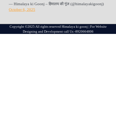
— Himalaya ki Goonj – हिमालय की गूंज (@himalayakigoonj)
October 6, 2025
Copyright ©2025 All rights reserved Himalaya ki goonj | For Website
Designing and Development call Us:-8920664806