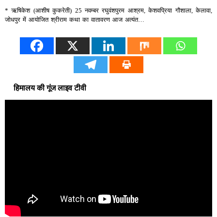
* ऋषिकेश (आशीष कुकरेती) 25 नवम्बर रघुवंशपुरम आश्रम, केशवप्रिया गौशाला, केलावा,
जोधपुर में आयोजित श्रीराम कथा का वातावरण आज अत्यंत…
हिमालय की गूंज लाइव टीवी