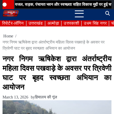
Skip
ल, सड़क, पंचायत भवन और स्वच्छता सहित विकास मुद्दों पर हुई चर्चा
बिना अ
to
content
रिपोर्टर-लॉगिन
उत्तराखंड
अल्मोड़ा
उत्तरकाशी
उधम सिंह नगर
च
Home
नगर निगम ऋषिकेश द्वारा अंतर्राष्ट्रीय महिला दिवस पखवाड़े के अवसर पर
त्रिवेणी घाट पर बृहद स्वच्छता अभियान का आयोजन
नगर निगम ऋषिकेश द्वारा अंतर्राष्ट्रीय
महिला दिवस पखवाड़े के अवसर पर त्रिवेणी
घाट पर बृहद स्वच्छता अभियान का
आयोजन
March 13, 2026
by
हिमालय की गूंज