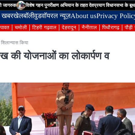
विशेष गहन पुनरीक्षण अभियान के तहत देवप्रयाग विधानसभा के बूथ संख्या-95 पर
 खबर
खेल
बॉलीवुड
वॉयरल न्यूज़
About us
Privacy Polic
ंपावत
चमोली
टिहरी गढ़वाल
देहरादून
नैनीताल
पिथौरागढ़
पौड़ी
व शिलान्यास किया
 लाख की योजनाओं का लोकार्पण व