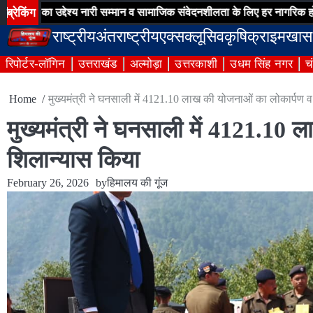
Skip
ब्रेकिंग
उद्देश्य नारी सम्मान व सामाजिक संवेदनशीलता के लिए हर नागरिक हो जागरुक
to
राष्ट्रीय
अंतराष्ट्रीय
एक्सक्लूसिव
कृषि
क्राइम
खास
content
रिपोर्टर-लॉगिन
उत्तराखंड
अल्मोड़ा
उत्तरकाशी
उधम सिंह नगर
च
Home
मुख्यमंत्री ने घनसाली में 4121.10 लाख की योजनाओं का लोकार्पण 
मुख्यमंत्री ने घनसाली में 4121.10
शिलान्यास किया
February 26, 2026
by
हिमालय की गूंज