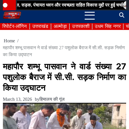
Skip
सड़क, पंचायत भवन और स्वच्छता सहित विकास मुद्दों पर हुई चर्चा
बिना अनुम
to
content
रिपोर्टर-लॉगिन
उत्तराखंड
अल्मोड़ा
उत्तरकाशी
उधम सिंह नगर
च
Home
महापौर शम्भू पासवान ने वार्ड संख्या 27 पशुलोक बैराज में सी.सी. सड़क निर्माण
का किया उद्घाटन
महापौर शम्भू पासवान ने वार्ड संख्या 27
पशुलोक बैराज में सी.सी. सड़क निर्माण का
किया उद्घाटन
March 13, 2026
by
हिमालय की गूंज