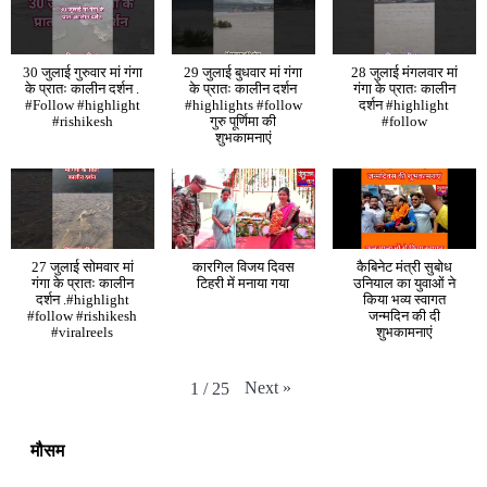
30 जुलाई गुरुवार मां गंगा
29 जुलाई बुधवार मां गंगा
28 जुलाई मंगलवार मां
के प्रातः कालीन दर्शन .
के प्रातः कालीन दर्शन
गंगा के प्रातः कालीन
#Follow #highlight
#highlights #follow
दर्शन #highlight
#rishikesh
गुरु पूर्णिमा की
#follow
शुभकामनाएं
27 जुलाई सोमवार मां
कारगिल विजय दिवस
कैबिनेट मंत्री सुबोध
गंगा के प्रातः कालीन
टिहरी में मनाया गया
उनियाल का युवाओं ने
दर्शन .#highlight
किया भव्य स्वागत
#follow #rishikesh
जन्मदिन की दी
#viralreels
शुभकामनाएं
Next
»
1
/
25
मौसम