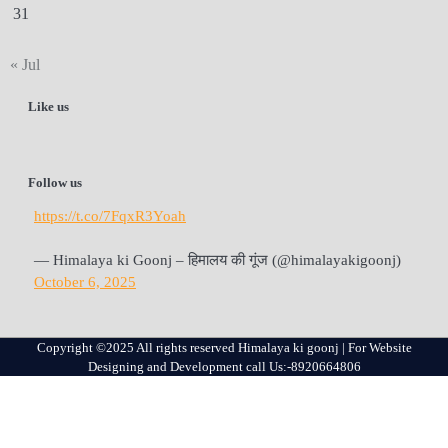
31
« Jul
Like us
Follow us
https://t.co/7FqxR3Yoah
— Himalaya ki Goonj – हिमालय की गूंज (@himalayakigoonj)
October 6, 2025
Copyright ©2025 All rights reserved Himalaya ki goonj | For Website
Designing and Development call Us:-8920664806