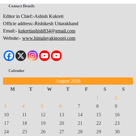
Contact Details
Editor in Chief:-Ashish Kukreti
Officie address:-Rishikesh Uttarakhand
Email:-
kukretiashish834@gmail.com
Website:-
www.himalayakigoonj.com
Calendar
August 2026
M
T
W
T
F
S
S
1
2
3
4
5
6
7
8
9
10
11
12
13
14
15
16
17
18
19
20
21
22
23
24
25
26
27
28
29
30