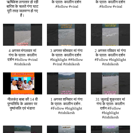
ऋषिकेश लगातार हो रही
के प्रातः कालीन दर्शन
के प्रातः कालीन दर्शन
बारिश के चलते गंगा घाट
.#follow #viral
.#follow #viral
पूरी तरह जलमग्न हो गए
हैं।
4 अगस्त मंगलवार मां
3 अगस्त सोमवार मां गंगा
2 अगस्त रविवार मां गंगा
गंगा के प्रातः कालीन
के प्रातः कालीन दर्शन
के प्रातः कालीन दर्शन
दर्शन #follow #viral
#highlight ##follow
#Follow #highlight
#rishikesh
#viral #rishikesh
#rishikesh
नीलकंठ बाबा की 14 वी
1 अगस्त शनिवार मां गंगा
31 जुलाई शुक्रवार मां
पुण्यतिथि के अवसर पर
के प्रातः कालीन दर्शन .
गंगा के प्रातः कालीन
पुष्पांजलि एवं भंडारा
#Follow #highlight
दर्शन #Follow
#rishikesh
#highlight
#rishikesh