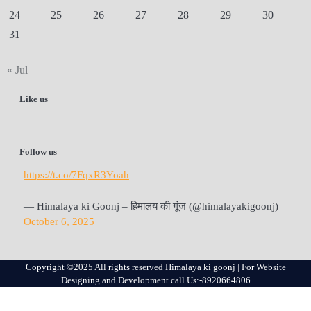
24
25
26
27
28
29
30
31
« Jul
Like us
Follow us
https://t.co/7FqxR3Yoah
— Himalaya ki Goonj – हिमालय की गूंज (@himalayakigoonj)
October 6, 2025
Copyright ©2025 All rights reserved Himalaya ki goonj | For Website
Designing and Development call Us:-8920664806