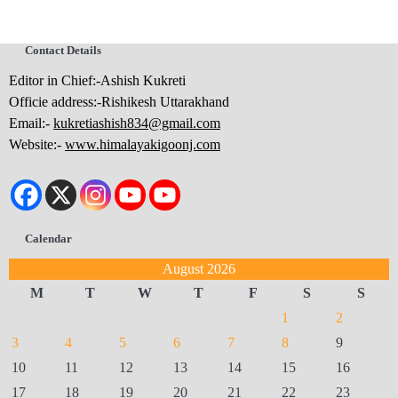
Contact Details
Editor in Chief:-Ashish Kukreti
Officie address:-Rishikesh Uttarakhand
Email:-
kukretiashish834@gmail.com
Website:-
www.himalayakigoonj.com
Calendar
August 2026
M
T
W
T
F
S
S
1
2
3
4
5
6
7
8
9
10
11
12
13
14
15
16
17
18
19
20
21
22
23