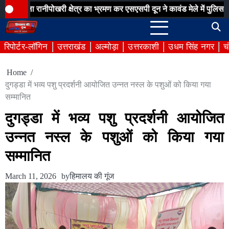
Skip
ीपोखरी क्षेत्र का भ्रमण कर एसएसपी दून ने कावंड मेले में पुलिस व्यवस्थाओं क
to
content
रिपोर्टर-लॉगिन
उत्तराखंड
अल्मोड़ा
उत्तरकाशी
उधम सिंह नगर
च
Home
दुगड्डा में भव्य पशु प्रदर्शनी आयोजित उन्नत नस्ल के पशुओं को किया गया
सम्मानित
दुगड्डा में भव्य पशु प्रदर्शनी आयोजित
उन्नत नस्ल के पशुओं को किया गया
सम्मानित
March 11, 2026
by
हिमालय की गूंज