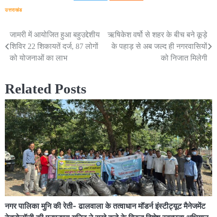
उत्तराखंड
जामरी में आयोजित हुआ बहुउद्देशीय
ऋषिकेश वर्षो से शहर के बीच बने कूड़े
Post
शिविर 22 शिकायतें दर्ज, 87 लोगों
के पहाड़ से अब जल्द ही नगरवासियों
navigation
को योजनाओं का लाभ
को निजात मिलेगी
Related Posts
नगर पालिका मुनि की रेती- ढालवाला के तत्वाधान मॉडर्न इंस्टीट्यूट मैनेजमेंट