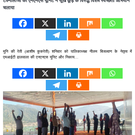
टेक्नोलॉजी की एनएनएस यूनिट ने सूखे कूड़े के विरुद्ध विशेष स्वच्छता अभियान
चलाया
मुनि की रेती (आशीष कुकरेती) शनिवार को पालिकाध्यक्ष नीलम बिजल्वाण के नेतृत्व में
एमआईटी ढालवाला की एनएनएस यूनिट और निकाय…