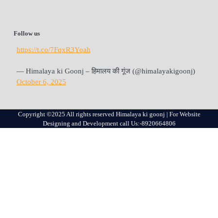
Follow us
https://t.co/7FqxR3Yoah
— Himalaya ki Goonj – हिमालय की गूंज (@himalayakigoonj)
October 6, 2025
Copyright ©2025 All rights reserved Himalaya ki goonj | For Website
Designing and Development call Us:-8920664806