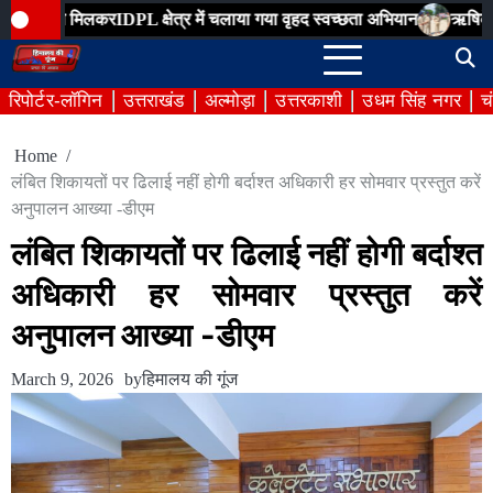
Skip
करIDPL क्षेत्र में चलाया गया वृहद स्वच्छता अभियान
ऋषिकेश, रायवाला रा
to
content
रिपोर्टर-लॉगिन
उत्तराखंड
अल्मोड़ा
उत्तरकाशी
उधम सिंह नगर
च
Home
लंबित शिकायतों पर ढिलाई नहीं होगी बर्दाश्त अधिकारी हर सोमवार प्रस्तुत करें
अनुपालन आख्या -डीएम
लंबित शिकायतों पर ढिलाई नहीं होगी बर्दाश्त
अधिकारी हर सोमवार प्रस्तुत करें
अनुपालन आख्या -डीएम
March 9, 2026
by
हिमालय की गूंज