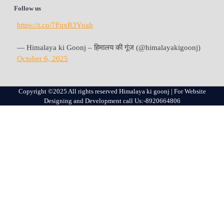
Follow us
https://t.co/7FqxR3Yoah
— Himalaya ki Goonj – हिमालय की गूंज (@himalayakigoonj)
October 6, 2025
Copyright ©2025 All rights reserved Himalaya ki goonj | For Website
Designing and Development call Us:-8920664806