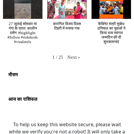
27 जुलाई सोमवार मां
कारगिल विजय दिवस
कैबिनेट मंत्री सुबोध
गंगा के प्रातः कालीन
टिहरी में मनाया गया
उनियाल का युवाओं ने
दर्शन .#highlight
किया भव्य स्वागत
#follow #rishikesh
जन्मदिन की दी
#viralreels
शुभकामनाएं
Next
»
1
/
25
मौसम
आज का राशिफल