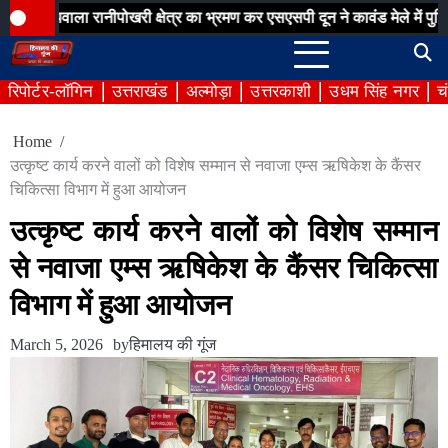
Skip
ा रानीपोखरी क्षेत्र का भ्रमण कर एसएसपी दून ने कावंड मेले में पुलिस व्यवस्थ
to
content
रिपोर्टर-लॉगिन
उत्तराखंड
अल्मोड़ा
उत्तरकाशी
उधम सिंह नगर
च
Home
उत्कृष्ट कार्य करने वालों को विशेष सम्मान से नवाजा एम्स ऋषिकेश के कैंसर
चिकित्सा विभाग में हुआ आयोजन
उत्कृष्ट कार्य करने वालों को विशेष सम्मान
से नवाजा एम्स ऋषिकेश के कैंसर चिकित्सा
विभाग में हुआ आयोजन
March 5, 2026
by
हिमालय की गूंज