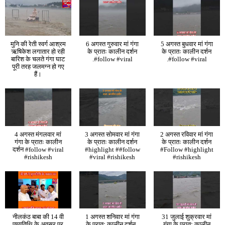
मुनि की रेती स्वर्ग आश्रम
6 अगस्त गुरुवार मां गंगा
5 अगस्त बुधवार मां गंगा
ऋषिकेश लगातार हो रही
के प्रातः कालीन दर्शन
के प्रातः कालीन दर्शन
बारिश के चलते गंगा घाट
.#follow #viral
.#follow #viral
पूरी तरह जलमग्न हो गए
हैं।
4 अगस्त मंगलवार मां
3 अगस्त सोमवार मां गंगा
2 अगस्त रविवार मां गंगा
गंगा के प्रातः कालीन
के प्रातः कालीन दर्शन
के प्रातः कालीन दर्शन
दर्शन #follow #viral
#highlight ##follow
#Follow #highlight
#rishikesh
#viral #rishikesh
#rishikesh
नीलकंठ बाबा की 14 वी
1 अगस्त शनिवार मां गंगा
31 जुलाई शुक्रवार मां
पुण्यतिथि के अवसर पर
के प्रातः कालीन दर्शन .
गंगा के प्रातः कालीन