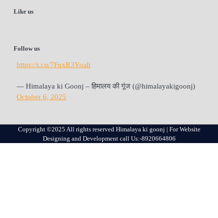
Like us
Follow us
https://t.co/7FqxR3Yoah
— Himalaya ki Goonj – हिमालय की गूंज (@himalayakigoonj)
October 6, 2025
Copyright ©2025 All rights reserved Himalaya ki goonj | For Website
Designing and Development call Us:-8920664806