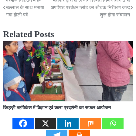
परमार्थ निकेतन मे हर्ष
महापौर द्वारा लाल पानी स्थित निर्माणाधीन ठोस
Post
उल्लास के साथ मनाया
अपशिष्ट प्रबंधन प्लांट का औचक निरीक्षण जल्द
navigation
गया होली पर्व
शुरू होगा संचालन
Related Posts
किड्ज़ी ऋषिकेश में विज्ञान एवं कला प्रदर्शनी का सफल आयोजन