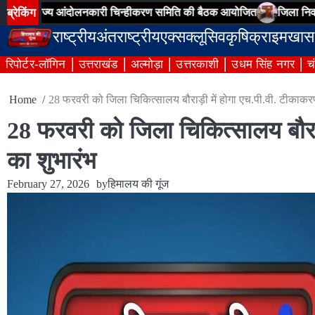
Skip
ब्रेकिंग
ाज्य आंदोलनकारी चिन्हीकरण समिति की बैठक आयोजित
जिला निर्वाचन अधिका
to
राष्ट्रीय
अंतराष्ट्रीय
एक्सक्लूसिव
कृषि
क्राइम
खास
content
रिपोर्टर-लॉगिन
उत्तराखंड
अल्मोड़ा
उत्तरकाशी
उधम सिंह नगर
च
Home
28 फरवरी को जिला चिकित्सालय बौराड़ी में होगा एच.पी.वी. टीकाक
28 फरवरी को जिला चिकित्सालय बौरा
का शुभारंभ
February 27, 2026
by
हिमालय की गूंज