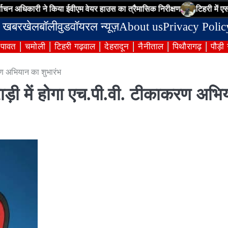
री ने किया ईवीएम वेयर हाउस का त्रैमासिक निरीक्षण
टिहरी में एसआईआर की प्र
 खबर
खेल
बॉलीवुड
वॉयरल न्यूज़
About us
Privacy Polic
ंपावत
चमोली
टिहरी गढ़वाल
देहरादून
नैनीताल
पिथौरागढ़
पौड़ी
रण अभियान का शुभारंभ
ड़ी में होगा एच.पी.वी. टीकाकरण अभि