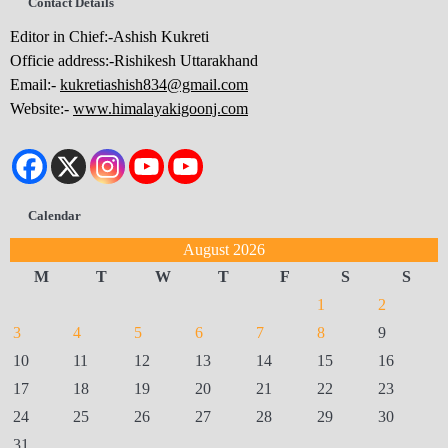
Contact Details
Editor in Chief:-Ashish Kukreti
Officie address:-Rishikesh Uttarakhand
Email:-
kukretiashish834@gmail.com
Website:-
www.himalayakigoonj.com
Calendar
August 2026
M
T
W
T
F
S
S
1
2
3
4
5
6
7
8
9
10
11
12
13
14
15
16
17
18
19
20
21
22
23
24
25
26
27
28
29
30
31