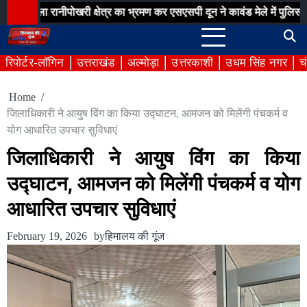
Skip
ानीपोखरी क्षेत्र का भ्रमण कर एसएसपी दून ने कावंड मेले में पुलिस व्यवस्थाओं
to
content
रिपोर्टर-लॉगिन
उत्तराखंड
अल्मोड़ा
उत्तरकाशी
उधम सिंह नगर
च
Home
जिलाधिकारी ने आयुष विंग का किया उद्घाटन, आमजन को मिलेंगी पंचकर्म व
योग आधारित उपचार सुविधाएं
जिलाधिकारी ने आयुष विंग का किया
उद्घाटन, आमजन को मिलेंगी पंचकर्म व योग
आधारित उपचार सुविधाएं
February 19, 2026
by
हिमालय की गूंज