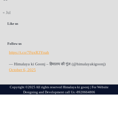
« Jul
Like us
Follow us
https://t.co/7FqxR3Yoah
— Himalaya ki Goonj – हिमालय की गूंज (@himalayakigoonj)
October 6, 2025
Copyright ©2025 All rights reserved Himalaya ki goonj | For Website
Designing and Development call Us:-8920664806