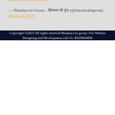
— Himalaya ki Goonj – हिमालय की गूंज (@himalayakigoonj)
October 6, 2025
Copyright ©2025 All rights reserved Himalaya ki goonj | For Website
Designing and Development call Us:-8920664806