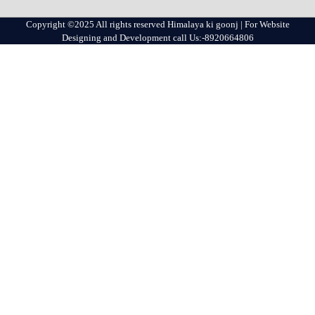
Copyright ©2025 All rights reserved Himalaya ki goonj | For Website
Designing and Development call Us:-8920664806