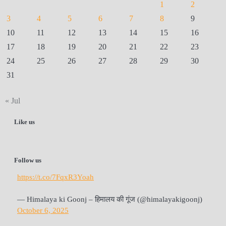
1
2
3
4
5
6
7
8
9
10
11
12
13
14
15
16
17
18
19
20
21
22
23
24
25
26
27
28
29
30
31
« Jul
Like us
Follow us
https://t.co/7FqxR3Yoah
— Himalaya ki Goonj – हिमालय की गूंज (@himalayakigoonj)
October 6, 2025