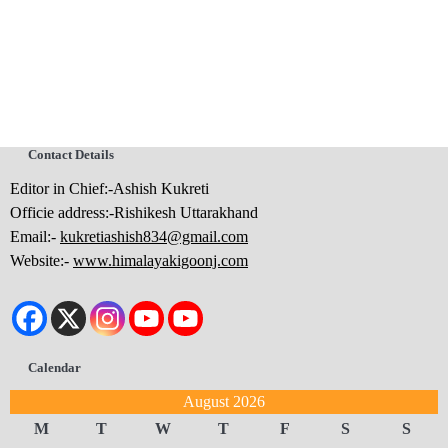
Contact Details
Editor in Chief:-Ashish Kukreti
Officie address:-Rishikesh Uttarakhand
Email:-
kukretiashish834@gmail.com
Website:-
www.himalayakigoonj.com
Calendar
August 2026
M
T
W
T
F
S
S