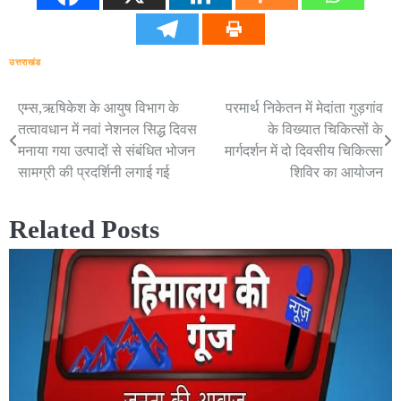
उत्तराखंड
एम्स,ऋषिकेश के आयुष विभाग के
परमार्थ निकेतन में मेदांता गुड़गांव
Post
तत्वावधान में नवां नेशनल सिद्ध दिवस
के विख्यात चिकित्सों के
navigation
मनाया गया उत्पादों से संबंधित भोजन
मार्गदर्शन में दो दिवसीय चिकित्सा
सामग्री की प्रदर्शिनी लगाई गई
शिविर का आयोजन
Related Posts