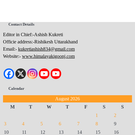
Contact Details
Editor in Chief:-Ashish Kukreti
Officie address:-Rishikesh Uttarakhand
Email:-
kukretiashish834@gmail.com
Website:-
www.himalayakigoonj.com
Calendar
August 2026
M
T
W
T
F
S
S
1
2
3
4
5
6
7
8
9
10
11
12
13
14
15
16