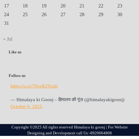
17
18
19
20
21
22
23
24
25
26
27
28
29
30
31
« Jul
Like us
Follow us
https://t.co/7FqxR3Yoah
— Himalaya ki Goonj – हिमालय की गूंज (@himalayakigoonj)
October 6, 2025
Copyright ©2025 All rights reserved Himalaya ki goonj | For Website
Designing and Development call Us:-8920664806