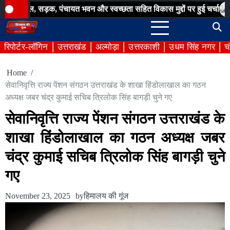
Skip
सड़क, पंचायत भवन और स्वच्छता सहित विकास मुद्दों पर हुई चर्चा
बिना अनुम
to
content
रिपोर्टर-लॉगिन
उत्तराखंड
अल्मोड़ा
उत्तरकाशी
उधम सिंह नगर
च
Home
सेवानिवृत्ति राज्य पेंशन संगठन उत्तराखंड के शाखा हिंडोलाखाल का गठन
अध्यक्ष जबर चंद्र कुमाई सचिब त्रिलोक सिंह बागड़ी चुने गए
सेवानिवृत्ति राज्य पेंशन संगठन उत्तराखंड के
शाखा हिंडोलाखाल का गठन अध्यक्ष जबर
चंद्र कुमाई सचिब त्रिलोक सिंह बागड़ी चुने
गए
November 23, 2025
by
हिमालय की गूंज