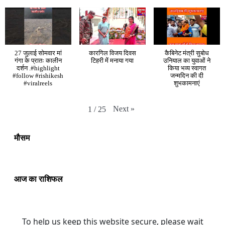
27 जुलाई सोमवार मां
कारगिल विजय दिवस
कैबिनेट मंत्री सुबोध
गंगा के प्रातः कालीन
टिहरी में मनाया गया
उनियाल का युवाओं ने
दर्शन .#highlight
किया भव्य स्वागत
#follow #rishikesh
जन्मदिन की दी
#viralreels
शुभकामनाएं
Next
»
1
/
25
मौसम
आज का राशिफल