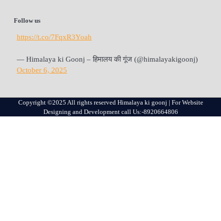
Follow us
https://t.co/7FqxR3Yoah
— Himalaya ki Goonj – हिमालय की गूंज (@himalayakigoonj)
October 6, 2025
Copyright ©2025 All rights reserved Himalaya ki goonj | For Website
Designing and Development call Us:-8920664806