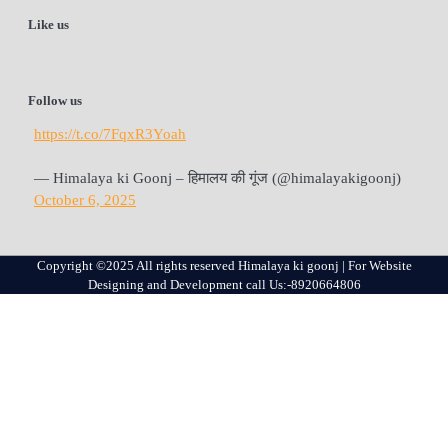
Like us
Follow us
https://t.co/7FqxR3Yoah
— Himalaya ki Goonj – हिमालय की गूंज (@himalayakigoonj)
October 6, 2025
Copyright ©2025 All rights reserved Himalaya ki goonj | For Website
Designing and Development call Us:-8920664806