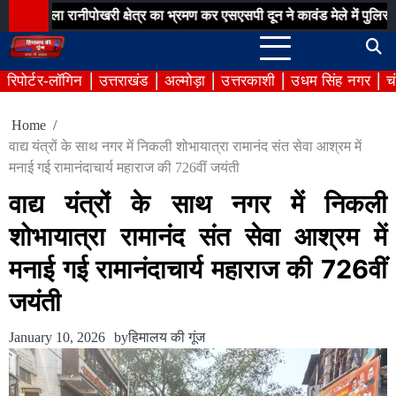
Skip
ानीपोखरी क्षेत्र का भ्रमण कर एसएसपी दून ने कावंड मेले में पुलिस व्यवस्थाओं 
to
content
रिपोर्टर-लॉगिन
उत्तराखंड
अल्मोड़ा
उत्तरकाशी
उधम सिंह नगर
च
Home
वाद्य यंत्रों के साथ नगर में निकली शोभायात्रा रामानंद संत सेवा आश्रम में
मनाई गई रामानंदाचार्य महाराज की 726वीं जयंती
वाद्य यंत्रों के साथ नगर में निकली
शोभायात्रा रामानंद संत सेवा आश्रम में
मनाई गई रामानंदाचार्य महाराज की 726वीं
जयंती
January 10, 2026
by
हिमालय की गूंज