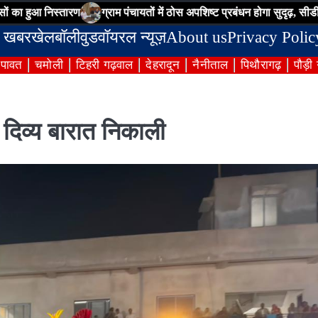
स्तारण
ग्राम पंचायतों में ठोस अपशिष्ट प्रबंधन होगा सुदृढ़, सीडीओ ने अधिकारि
 खबर
खेल
बॉलीवुड
वॉयरल न्यूज़
About us
Privacy Polic
ंपावत
चमोली
टिहरी गढ़वाल
देहरादून
नैनीताल
पिथौरागढ़
पौड़ी
दिव्य बारात निकाली