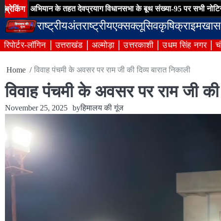
Skip
ब्रेकिंग
भियान के तहत देवप्रयाग विधानसभा के बूथ संख्या-95 पर सभी नोटिसों का हुआ नि
to
राष्ट्रीय
अंतराष्ट्रीय
एक्सक्लूसिव
कृषि
क्राइम
खास
content
रिपोर्टर-लॉगिन
उत्तराखंड
अल्मोड़ा
उत्तरकाशी
उधम सिंह नगर
च
Home
विवाह पंचमी के अवसर पर राम जी की दिव्य बारात निकाली
विवाह पंचमी के अवसर पर राम जी की 
November 25, 2025
by
हिमालय की गूंज