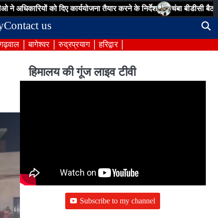
यों को दिए कार्ययोजना तैयार करने के निर्देश
चंबा बीडीसी बैठक: पेयजल, सड़क
y
Contact us
 गढ़वाल
बागेश्वर
रुद्रप्रयाग
हरिद्वार
हिमालय की गूंज लाइव टीवी
Subscribe to my channel