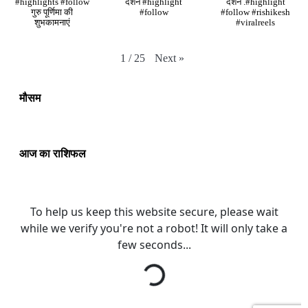
#highlights #follow
दर्शन #highlight
दर्शन .#highlight
गुरु पूर्णिमा की
#follow
#follow #rishikesh
शुभकामनाएं
#viralreels
Next
»
1
/
25
मौसम
आज का राशिफल