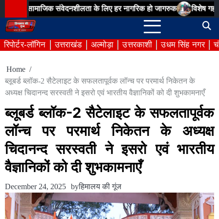
Skip
 सामाजिक संवेदनशीलता के लिए हर नागरिक हो जागरुक
विशेष गहन पुनरीक्षण अ
to
content
रिपोर्टर-लॉगिन
उत्तराखंड
अल्मोड़ा
उत्तरकाशी
उधम सिंह नगर
च
Home
ब्लूबर्ड ब्लॉक-2 सैटेलाइट के सफलतापूर्वक लॉन्च पर परमार्थ निकेतन के
अध्यक्ष चिदानन्द सरस्वती ने इसरो एवं भारतीय वैज्ञानिकों को दी शुभकामनाएँ
ब्लूबर्ड ब्लॉक-2 सैटेलाइट के सफलतापूर्वक
लॉन्च पर परमार्थ निकेतन के अध्यक्ष
चिदानन्द सरस्वती ने इसरो एवं भारतीय
वैज्ञानिकों को दी शुभकामनाएँ
December 24, 2025
by
हिमालय की गूंज