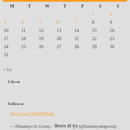
M
T
W
T
F
S
S
1
2
3
4
5
6
7
8
9
10
11
12
13
14
15
16
17
18
19
20
21
22
23
24
25
26
27
28
29
30
31
« Jul
Like us
Follow us
https://t.co/7FqxR3Yoah
— Himalaya ki Goonj – हिमालय की गूंज (@himalayakigoonj)