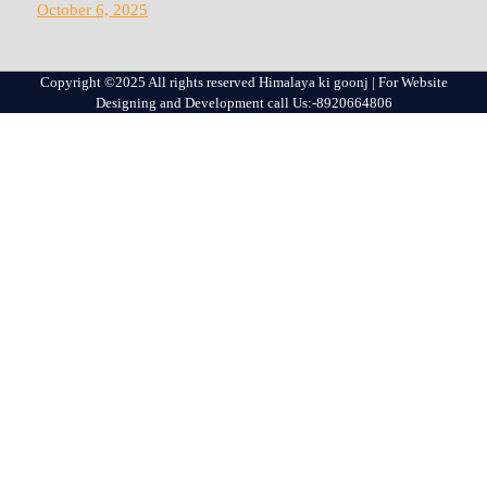
October 6, 2025
Copyright ©2025 All rights reserved Himalaya ki goonj | For Website
Designing and Development call Us:-8920664806