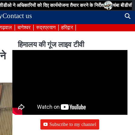
िकारियों को दिए कार्ययोजना तैयार करने के निर्देश
चंबा बीडीसी बैठक: पेयजल, 
y
Contact us
 गढ़वाल
बागेश्वर
रुद्रप्रयाग
हरिद्वार
हिमालय की गूंज लाइव टीवी
ने
Subscribe to my channel