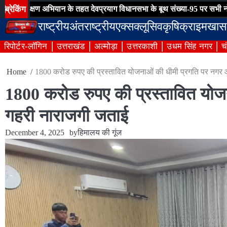
Skip
ब्रेकिंग
षण अभियान के तहत देवप्रयाग विधानसभा के बूथ संख्या-95 पर सभी नोटिसों का हु
to
राष्ट्रीय
अंतराष्ट्रीय
एक्सक्लूसिव
कृषि
क्राइम
खास
content
रिपोर्टर-लॉगिन
उत्तराखंड
अल्मोड़ा
उत्तरकाशी
उधम सिंह नगर
च
Home
1800 करोड रुपए की प्रस्तावित योजनाओं की धीमी प्रगति पर नगर 
1800 करोड रुपए की प्रस्तावित योज
गहरी नाराजगी जताई
December 4, 2025
by
हिमालय की गूंज