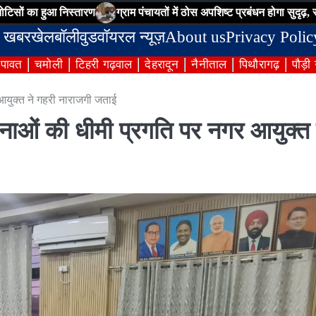
आ निस्तारण
ग्राम पंचायतों में ठोस अपशिष्ट प्रबंधन होगा सुदृढ़, सीडीओ ने अध
 खबर
खेल
बॉलीवुड
वॉयरल न्यूज़
About us
Privacy Polic
ंपावत
चमोली
टिहरी गढ़वाल
देहरादून
नैनीताल
पिथौरागढ़
पौड़ी
आयुक्त ने गहरी नाराजगी जताई
नाओं की धीमी प्रगति पर नगर आयुक्त 