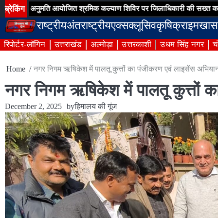
Skip
ब्रेकिंग
नुमति आयोजित श्रमिक कल्याण शिविर पर जिलाधिकारी की सख्त कार्यवाही
ऋ
to
राष्ट्रीय
अंतराष्ट्रीय
एक्सक्लूसिव
कृषि
क्राइम
खास
content
रिपोर्टर-लॉगिन
उत्तराखंड
अल्मोड़ा
उत्तरकाशी
उधम सिंह नगर
च
Home
नगर निगम ऋषिकेश में पालतू कुत्तों का पंजीकरण एवं लाइसेंस अभियान
नगर निगम ऋषिकेश में पालतू कुत्तों 
December 2, 2025
by
हिमालय की गूंज