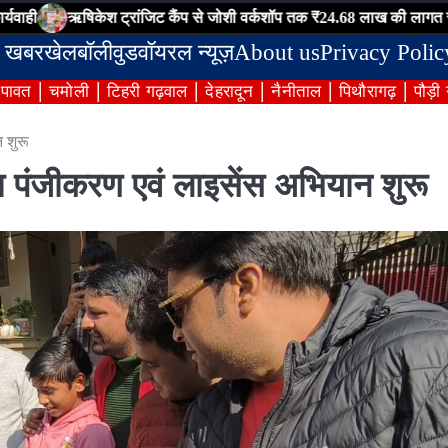
षिकेश ट्रांजिट कैंप से जोशी वर्कशॉप तक ₹24.68 लाख की लागत से निर्मित इंटरल
 खबर
खेल
बॉलीवुड
वॉयरल न्यूज़
About us
Privacy Polic
ंपावत
चमोली
टिहरी गढ़वाल
देहरादून
नैनीताल
पिथौरागढ़
पौड़ी
 शुरू
का पंजीकरण एवं लाइसेंस अभियान शुरू