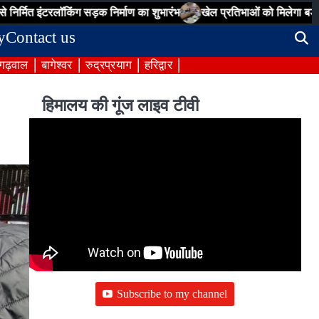
ॉकिंग सड़क निर्माण का शुभारंभ
खेल प्रतिभाओं को मिलेगा बड़ा मंच, मुख्यमंत्
y
Contact us
 गढ़वाल
बागेश्वर
रुद्रप्रयाग
हरिद्वार
हिमालय की गूंज लाइव टीवी
Subscribe to my channel