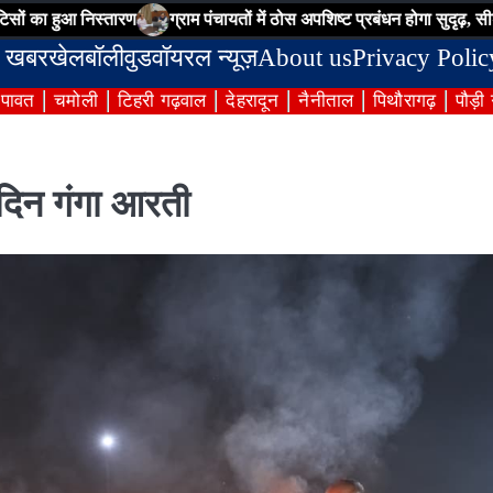
निस्तारण
ग्राम पंचायतों में ठोस अपशिष्ट प्रबंधन होगा सुदृढ़, सीडीओ ने अधिक
 खबर
खेल
बॉलीवुड
वॉयरल न्यूज़
About us
Privacy Polic
ंपावत
चमोली
टिहरी गढ़वाल
देहरादून
नैनीताल
पिथौरागढ़
पौड़ी
िदिन गंगा आरती