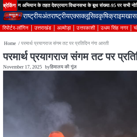
Skip
ब्रेकिंग
 अभियान के तहत देवप्रयाग विधानसभा के बूथ संख्या-95 पर सभी नोटिसों का हुआ 
to
राष्ट्रीय
अंतराष्ट्रीय
एक्सक्लूसिव
कृषि
क्राइम
खास
content
रिपोर्टर-लॉगिन
उत्तराखंड
अल्मोड़ा
उत्तरकाशी
उधम सिंह नगर
च
Home
परमार्थ प्रयागराज संगम तट पर प्रतिदिन गंगा आरती
परमार्थ प्रयागराज संगम तट पर प्रत
November 17, 2025
by
हिमालय की गूंज