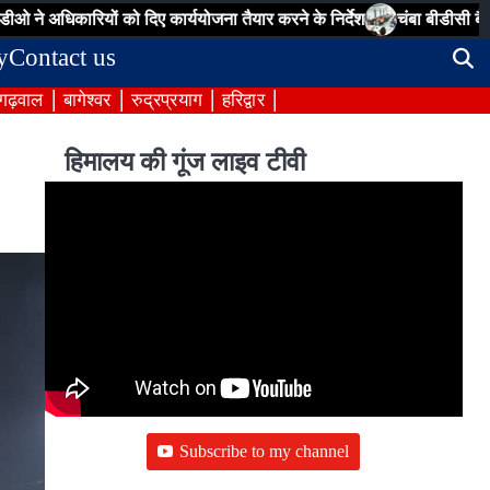
ारियों को दिए कार्ययोजना तैयार करने के निर्देश
चंबा बीडीसी बैठक: पेयजल, सड
y
Contact us
 गढ़वाल
बागेश्वर
रुद्रप्रयाग
हरिद्वार
हिमालय की गूंज लाइव टीवी
Subscribe to my channel