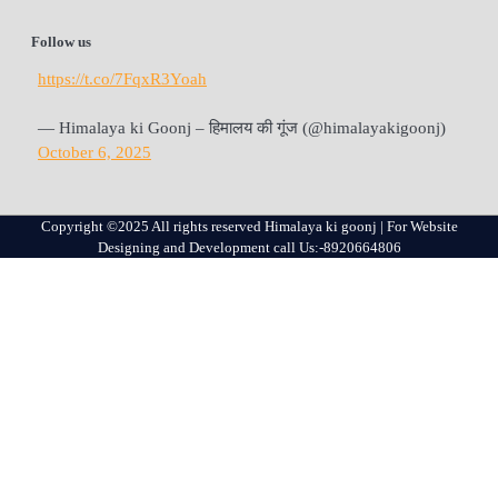
Follow us
https://t.co/7FqxR3Yoah
— Himalaya ki Goonj – हिमालय की गूंज (@himalayakigoonj)
October 6, 2025
Copyright ©2025 All rights reserved Himalaya ki goonj | For Website
Designing and Development call Us:-8920664806