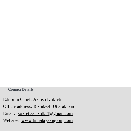
Contact Details
Editor in Chief:-Ashish Kukreti
Officie address:-Rishikesh Uttarakhand
Email:-
kukretiashish834@gmail.com
Website:-
www.himalayakigoonj.com