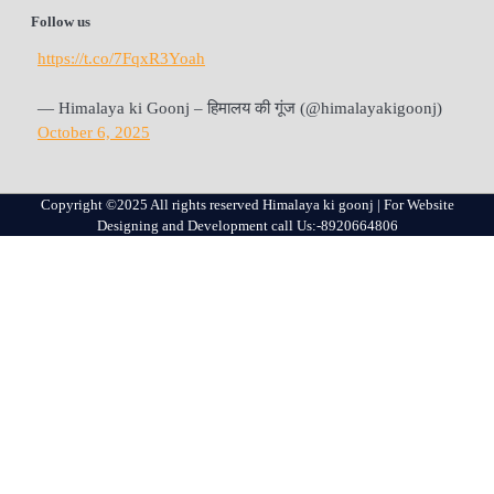
Follow us
https://t.co/7FqxR3Yoah
— Himalaya ki Goonj – हिमालय की गूंज (@himalayakigoonj)
October 6, 2025
Copyright ©2025 All rights reserved Himalaya ki goonj | For Website
Designing and Development call Us:-8920664806