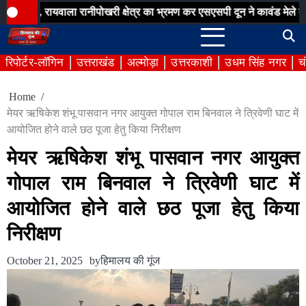
Skip
ायवाला रानीपोखरी क्षेत्र का भ्रमण कर एसएसपी दून ने कावंड मेले में पुलिस व्य
to
content
रिपोर्टर-लॉगिन
उत्तराखंड
अल्मोड़ा
उत्तरकाशी
उधम सिंह नगर
च
Home
मेयर ऋषिकेश शंभू पासवान नगर आयुक्त गोपाल राम बिनवाल ने त्रिवेणी घाट में
आयोजित होने वाले छठ पूजा हेतु किया निरीक्षण
मेयर ऋषिकेश शंभू पासवान नगर आयुक्त
गोपाल राम बिनवाल ने त्रिवेणी घाट में
आयोजित होने वाले छठ पूजा हेतु किया
निरीक्षण
October 21, 2025
by
हिमालय की गूंज