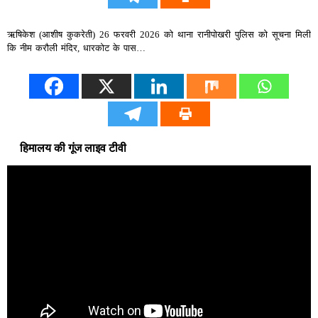
ऋषिकेश (आशीष कुकरेती) 26 फरवरी 2026 को थाना रानीपोखरी पुलिस को सूचना मिली
कि नीम करौली मंदिर, धारकोट के पास…
हिमालय की गूंज लाइव टीवी