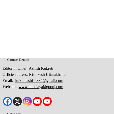
Contact Details
Editor in Chief:-Ashish Kukreti
Officie address:-Rishikesh Uttarakhand
Email:-
kukretiashish834@gmail.com
Website:-
www.himalayakigoonj.com
Calendar