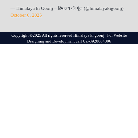
— Himalaya ki Goonj – हिमालय की गूंज (@himalayakigoonj)
October 6, 2025
Copyright ©2025 All rights reserved Himalaya ki goonj | For Website
Designing and Development call Us:-8920664806